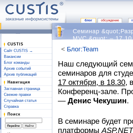
блог
обсуждение
Семинар &quot;Раз
MVC &quot; – 17.10
CUSTIS
<
Блог:Team
Сайт CUSTIS →
Перейти к:
навигация
,
поиск
Вакансии
Наш следующий семи
Блог команды
Архив событий
семинаров для студе
Архив публикаций
17 октября, в 18.30
, 
Навигация
Заглавная страница
Конференц-зале. Пр
Свежие правки
—
Денис Чекушин
.
Случайная статья
Справка
Поиск
В семинаре будет пр
платформы
ASP.NE