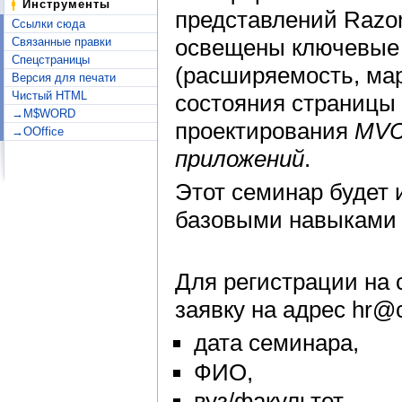
Инструменты
представлений Razo
Ссылки сюда
освещены ключевые
Связанные правки
Спецстраницы
(расширяемость, ма
Версия для печати
Чистый HTML
состояния страницы и
→M$WORD
проектирования
MV
→OOffice
приложений
.
Этот семинар будет 
базовыми навыками 
Для регистрации на 
заявку на адрес hr@c
дата семинара,
ФИО,
вуз/факультет,