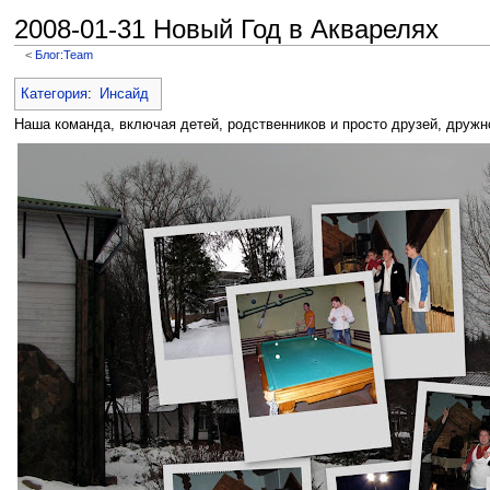
2008-01-31 Новый Год в Акварелях
<
Блог:Team
Перейти к:
навигация
,
поиск
Категория
:
Инсайд
Наша команда, включая детей, родственников и просто друзей, друж