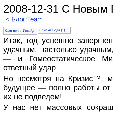
2008-12-31 С Новым 
<
Блог:Team
Перейти к:
навигация
,
поиск
Ссылки сюда (1) →
Категория
:
Инсайд
Итак, год успешно заверше
удачным, настолько удачным,
— и Гомеостатическое Ми
ответный удар…
Но несмотря на Кризис™, м
будущее — полно работы от
их не подведем!
У нас нет массовых сокращ