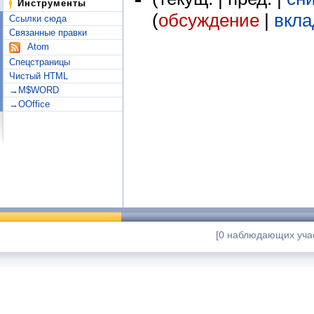
Инструменты
(
обсуждение
|
вкла
Ссылки сюда
Связанные правки
Atom
Спецстраницы
Чистый HTML
→M$WORD
→OOffice
[0 наблюдающих учас