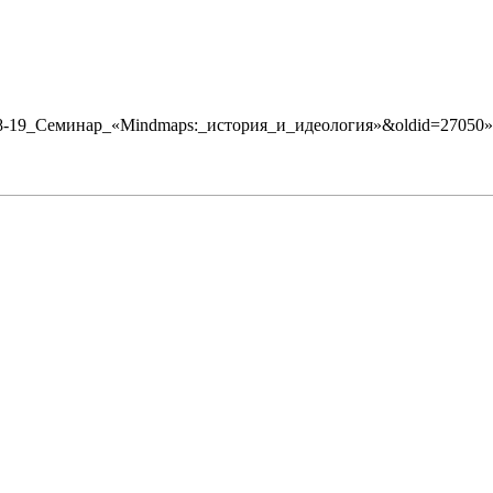
2009-08-19_Семинар_«Mindmaps:_история_и_идеология»&oldid=27050
»