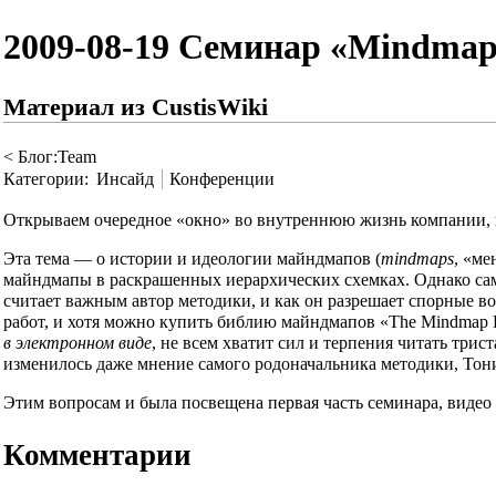
2009-08-19 Семинар «Mindmaps
Материал из CustisWiki
<
Блог:Team
Категории
:
Инсайд
Конференции
Открываем очередное «окно» во внутреннюю жизнь компании,
Эта тема — о истории и идеологии майндмапов (
mindmaps
, «ме
майндмапы в раскрашенных иерархических схемках. Однако сама
считает важным автор методики, и как он разрешает спорные в
работ, и хотя можно купить библию майндмапов «The Mindmap 
в электронном виде
, не всем хватит сил и терпения читать трис
изменилось даже мнение самого родоначальника методики, Тон
Этим вопросам и была посвещена
первая часть семинара, видео
Комментарии