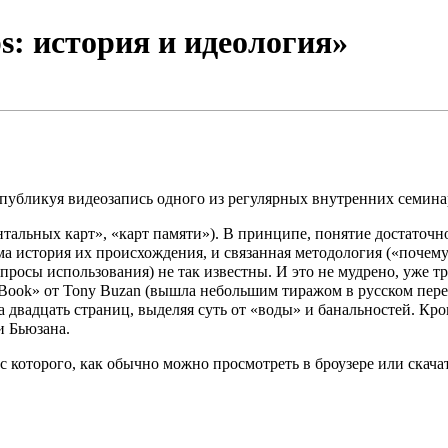
: история и идеология»
 публикуя
видеозапись
одного из
регулярных внутренних семина
нтальных карт», «карт памяти»). В принципе, понятие достаточно
 история их происхождения, и связанная методология («почему 
опросы использования) не так известны. И это не мудрено, уже
Book» от Tony Buzan (вышла небольшим тиражом в русском пере
та двадцать страниц, выделяя суть от «воды» и банальностей. Кр
и Бьюзана.
 с которого, как обычно можно просмотреть в броузере или скача