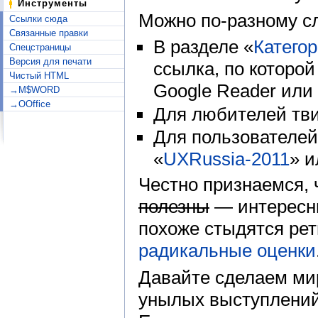
Инструменты
Можно по-разному сл
Ссылки сюда
Связанные правки
В разделе «
Категор
Спецстраницы
Версия для печати
ссылка, по которо
Чистый HTML
Google Reader или 
→M$WORD
→OOffice
Для любителей тви
Для пользователей
«
UXRussia-2011
» и
Честно признаемся, 
полезны
— интересны
похоже стыдятся рет
радикальные оценки
Давайте сделаем ми
унылых выступлений