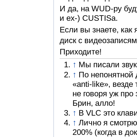
И да, на WUD-ру буд
и ex-) CUSTISа.
Если вы знаете, как
диск c видеозапися
Приходите!
↑
Мы писали звук
↑
По непонятной 
«anti-like», везд
не говоря уж про
Брин, алло!
↑
В VLC это клави
↑
Лично я смотрю
200% (когда в до