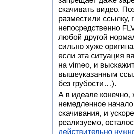
скачивать видео. По
разместили ссылку, 
непосредственно FLV
любой другой нормал
сильно хуже оригинал
если эта ситуация в
на vimeo, и выскажи
вышеуказанным ссыл
без грубости…).
А в идеале конечно,
немедленное начало 
скачивания, и ускор
реализуемо, осталос
действительно нужно