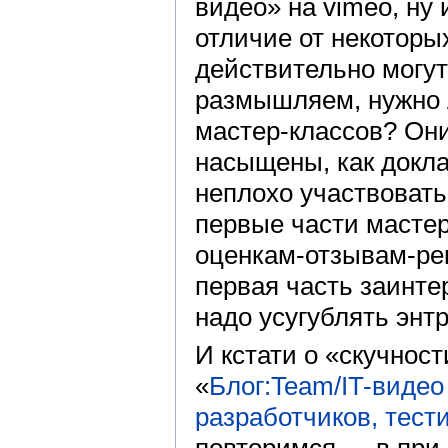
видео» на vimeo, ну 
отличие от некоторы
действительно могут
размышляем, нужно 
мастер-классов? Он
насыщены, как докла
неплохо участвовать
первые части мастер
оценкам-отзывам-ре
первая часть заинте
надо усугублять энт
И кстати о «скучнос
«
Блог:Team/IT-виде
разработчиков, тест
повторимся — в при 