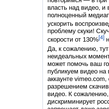
власть над видео, и 
полноценный медиапл
ускорить воспроизв
проблему скуки! Ску
[4]
скорости от 130%
н
Да, к сожалению, тут
неидеальных момент
может помочь ваш г
публикуем видео на
аккаунте vimeo.com, 
разрешением скачив
видео. К сожалению,
дискриминирует росс
запрещает даже зар