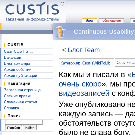
блог
обсуждение
Continuous Usability
CUSTIS
<
Блог:Team
Сайт CUSTIS →
Перейти к:
навигация
,
поиск
Вакансии
Ссылки с
Категория
:
CustisWikiToLib
Блог команды
Архив событий
Как мы и писали в «
Архив публикаций
очень скоро
», мы пр
Навигация
Заглавная страница
видеозаписей
с кон
Свежие правки
Случайная статья
Уже опубликовано не
Справка
каждую запись — даж
Поиск
обстоятельств отсут
было не слава богу.