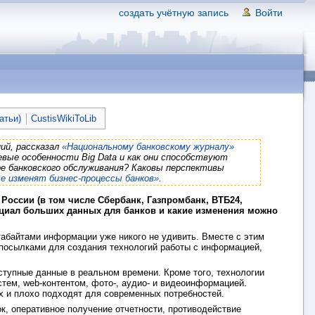
создать учётную запись
Войти
атьи)
CustisWikiToLib
ий, рассказал
«Национальному банковскому журналу»
вые особенности Big Data и как они способствуют
е банковского обслуживания? Каковы перспективы
е изменят бизнес-процессы банков»
.
 России (в том числе Сбербанк, Газпромбанк, ВТБ24,
нциал больших данных для банков и какие изменения можно
табайтами информации уже никого не удивить. Вместе с этим
посылками для создания технологий работы с информацией,
ступные данные в реальном времени. Кроме того, технологии
тем, web-контентом, фото-, аудио- и видеоинформацией.
х и плохо подходят для современных потребностей.
к, оперативное получение отчетности, противодействие