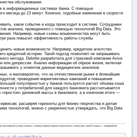
ачества обслуживания.
ые в информационных системах банка. С помощью
ого месяца до 13 минут. Конечно, подобные изменения в скорости
вить, какое событие и когда происходит в системе. Сотрудники
тов анализа, проведенного с помощью технологий Big Data. Это
новения. Например, новые схемы мошенничества могут быть
в три раза повысил эффективность работы службы
ценить новые возможности. Например, кредитное агентство
 его кредитной истории. Такой подход позволяет не запрашивать
ного метода. Deloitte разработала для страховой компании Aviva
ии или депрессии. Анализ информации об образе жизни, включая
апрашивать у клиентов данные медицинских анализов.
ых, и маловероятно, что на отечественном рынке в ближайшие
продуктов, проведения маркетинговых кампаний и повышения
большой популярностью у банков пользуется расчет объема кэша
ичности у потребителей для каждого банкомата рассчитывается
я «простоя» денежной массы в банкомате, а в конечном итоге —
ервисам, расширяя горизонты для бизнес-творчества и делая
ием технологий, можно с уверенностью утверждать, что Big Data
ния обсуждений в теле статьи, и более ответственно относитесь к качеству самой статьи — проверяйте