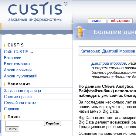
статья
обсуждение
Большие дан
Перейти к:
навигация
,
поиск
CUSTIS
Категории
:
Дмитрий Морозов 
Сайт CUSTIS →
Вакансии
Дмитрий Морозов
, на
Блог команды
о стремительно разви
Архив событий
бизнес-преобразовани
Архив публикаций
применения больших д
Навигация
По данным CNews Analytics, 
Заглавная страница
Райффайзенбанк) использова
наблюдать уже сейчас благо
Свежие правки
За последние несколько лет и
Случайная статья
появились инструменты, позв
Справка
называемых Big Data.
Поиск
Big Data позволяет анализиро
Big Data делают возможной ра
Традиционные решения, основ
Основные направления использ