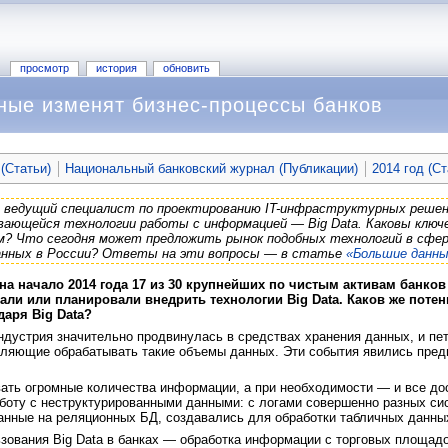
просмотр
история
обновить
ные изменят бизнес-процессы банков
(Статьи)
Национальный банковский журнал (Публикации)
2014 год (Ст
ш ведущий специалист по проектированию IT-инфраструктурных решен
вающейся технологии работы с информацией — Big Data. Каковы ключе
ям? Что сегодня может предложить рынок подобных технологий в сфер
анных в России? Ответы на эти вопросы — в статье
«Большие данны
на начало 2014 года 17 из 30 крупнейших по чистым активам банков
ли или планировали внедрить технологии Big Data. Каков же поте
даря Big Data?
ндустрия значительно продвинулась в средствах хранения данных, и пе
оляющие обрабатывать такие объемы данных. Эти события явились пред
вать огромные количества информации, а при необходимости — и все до
боту с неструктурированными данными: с логами совершенно разных сис
анные на реляционных БД, создавались для обработки табличных данны
ования Big Data в банках — обработка информации с торговых площадо