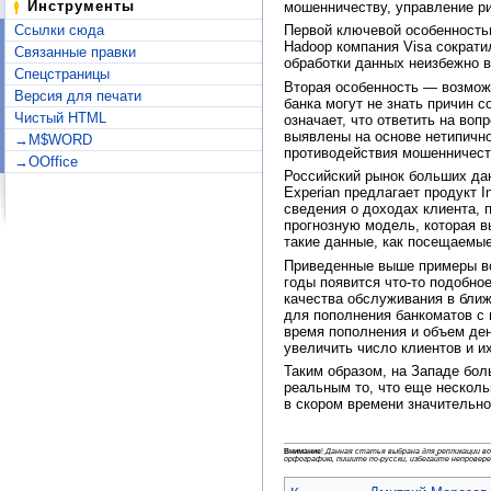
Инструменты
мошенничеству, управление ри
Ссылки сюда
Первой ключевой особенность
Hadoop компания Visa сократи
Связанные правки
обработки данных неизбежно в
Спецстраницы
Вторая особенность — возможн
Версия для печати
банка могут не знать причин 
Чистый HTML
означает, что ответить на во
выявлены на основе нетипично
→M$WORD
противодействия мошенничест
→OOffice
Российский рынок больших дан
Experian предлагает продукт I
сведения о доходах клиента, 
прогнозную модель, которая в
такие данные, как посещаемые
Приведенные выше примеры вс
годы появится что-то подобно
качества обслуживания в бли
для пополнения банкоматов с 
время пополнения и объем ден
увеличить число клиентов и и
Таким образом, на Западе бол
реальным то, что еще несколь
в скором времени значительно
Внимание
!
Данная статья выбрана для репликации в
орфографию, пишите по-русски, избегайте непровер