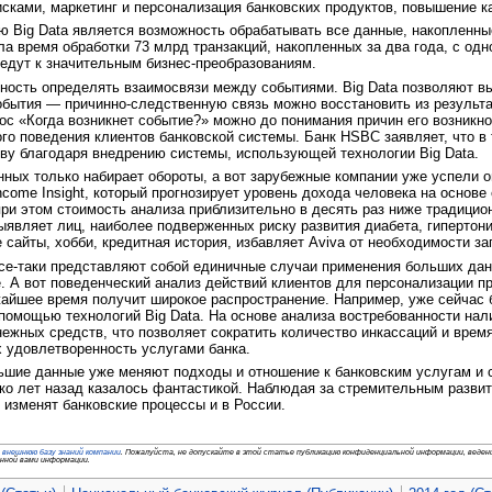
сками, маркетинг и персонализация банковских продуктов, повышение к
ю Big Data является возможность обрабатывать все данные, накопленн
ла время обработки 73 млрд транзакций, накопленных за два года, с одн
едут к значительным бизнес-преобразованиям.
ость определять взаимосвязи между событиями. Big Data позволяют выя
события — причинно-следственную связь можно восстановить из результа
прос «Когда возникнет событие?» можно до понимания причин его возник
го поведения клиентов банковской системы. Банк HSBC заявляет, что 
ву благодаря внедрению системы, использующей технологии Big Data.
ных только набирает обороты, а вот зарубежные компании уже успели о
ncome Insight, который прогнозирует уровень дохода человека на основе
при этом стоимость анализа приблизительно в десять раз ниже традицион
ыявляет лиц, наиболее подверженных риску развития диабета, гипертон
 сайты, хобби, кредитная история, избавляет Aviva от необходимости з
е-таки представляют собой единичные случаи применения больших данн
е. А вот поведенческий анализ действий клиентов для персонализации 
жайшее время получит широкое распространение. Например, уже сейчас 
помощью технологий Big Data. На основе анализа востребованности нал
ежных средств, что позволяет сократить количество инкассаций и врем
х удовлетворенность услугами банка.
ьшие данные уже меняют подходы и отношение к банковским услугам и с
ко лет назад казалось фантастикой. Наблюдая за стремительным развит
 изменят банковские процессы и в России.
о
внешнюю базу знаний компании
. Пожалуйста, не допускайте в этой статье публикацию конфиденциальной информации, веде
енной вами информации.