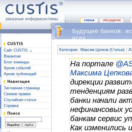
статья
обсуждение
Будущее банков: ис
всех
Перейти к:
навигация
,
поиск
CUSTIS
Категории
:
Максим Цепков (Статьи)
A
Сайт CUSTIS →
Вакансии
На портале
@AS
Блог команды
Архив событий
Максима Цепков
Архив публикаций
дирекции развит
Навигация
Заглавная страница
тенденциям разв
Свежие правки
банки начали ак
Случайная статья
Справка
нефинансовых ус
Поиск
банкам сервис у
Как изменились 