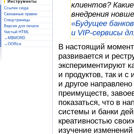
Инструменты
клиентов? Какие
Ссылки сюда
внедрения новш
Связанные правки
Спецстраницы
«Будущее банков
Версия для печати
и VIP-сервисы дл
Чистый HTML
→M$WORD
→OOffice
В настоящий момент
развивается и рестр
экспериментируют ка
и продуктов, так и с
и другое направлено
преимуществ, завое
показаться, что в н
системы и банки дей
креативностью свои
изучение изменений 