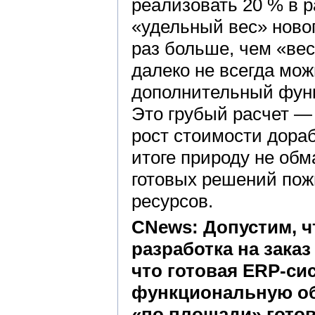
реализовать 20 % в р
«удельный вес» ново
раз больше, чем «ве
далеко не всегда мож
дополнительный функ
Это грубый расчет —
рост стоимости дораб
итоге природу не обм
готовых решений пожи
ресурсов.
CNews: Допустим, ч
разработка на зака
что готовая ERP-си
функциональную обл
«по площади» гото