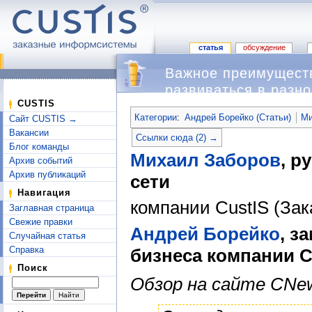
статья
обсуждение
Важное преимуществ
развиваться в разн
Перейти к:
навигация
,
поиск
CUSTIS
Категории
:
Андрей Борейко (Статьи)
Ми
Сайт CUSTIS →
Вакансии
Ссылки сюда (2) →
Блог команды
Михаил Заборов
, р
Архив событий
Архив публикаций
сети
Навигация
компании CustIS (З
Заглавная страница
Свежие правки
Андрей Борейко
, з
Случайная статья
Справка
бизнеса компании 
Поиск
Обзор на сайте CNe