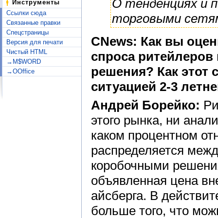
О тенденциях и п
Инструменты
Ссылки сюда
торговыми сетям
Связанные правки
Спецстраницы
CNews: Как вы оце
Версия для печати
Чистый HTML
спроса ритейлеров 
→M$WORD
решения? Как этот 
→OOffice
ситуацией 2-3 летн
Андрей Борейко:
Ри
этого рынка, ни анал
каком процентном от
распределяется межд
коробочными решения
объявленная цена вн
айсберга. В действит
больше того, что мож