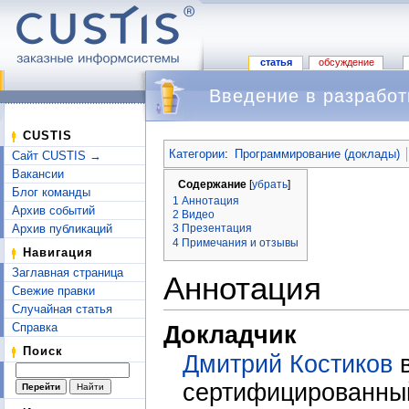
статья
обсуждение
Введение в разработ
Перейти к:
навигация
,
поиск
CUSTIS
Категории
:
Программирование (доклады)
Сайт CUSTIS →
Вакансии
Содержание
[
убрать
]
Блог команды
1
Аннотация
Архив событий
2
Видео
Архив публикаций
3
Презентация
4
Примечания и отзывы
Навигация
Заглавная страница
Аннотация
Свежие правки
Случайная статья
Справка
Докладчик
Поиск
Дмитрий Костиков
в
сертифицированный