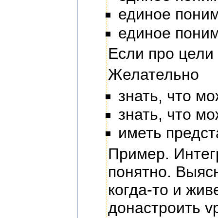
единое поним
единое поним
Если про цели 
Желательно
знать, что м
знать, что м
иметь предст
Пример. Интег
понятно. Выясн
когда-то и жив
донастроить v