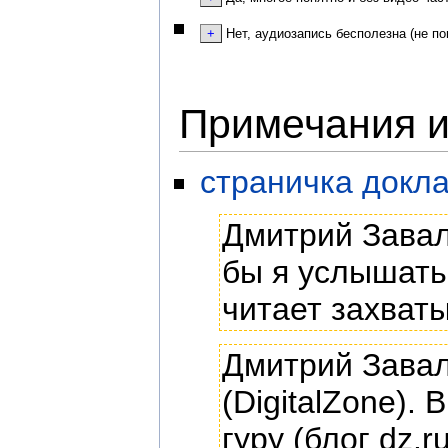
Нет, аудиозапись бесполезна (не по
Примечания и
страничка докл
Дмитрий Завал
бы я услышать 
читает захват
Дмитрий Завал
(DigitalZone).
гуру (блог dz.