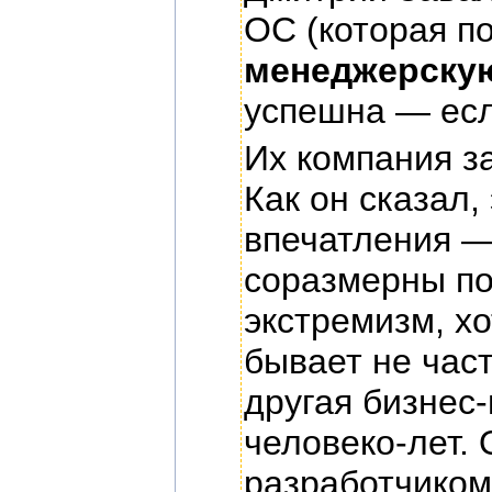
ОС (которая по
менеджерскую
успешна — есл
Их компания з
Как он сказал,
впечатления —
соразмерны по
экстремизм, х
бывает не част
другая бизнес
человеко-лет.
разработчиком