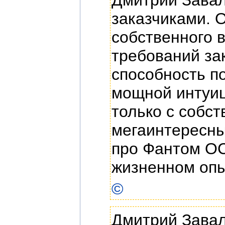
заказчиками. 
собственного 
требований зак
способность по
мощной интуиц
только с собс
мегаинтересны
про Фантом ОС
жизненном опы
©
Дмитрий Завал