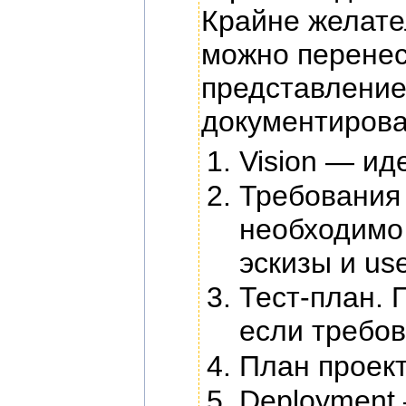
Крайне желате
можно перенест
представление
документирова
Vision — ид
Требования 
необходимо 
эскизы и us
Тест-план. 
если требо
План проек
Deployment 