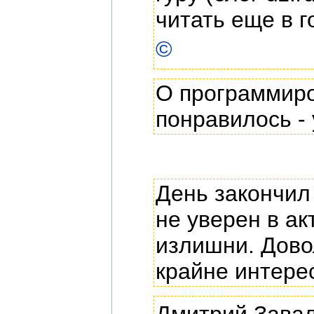
читать еще в г
©
О программиро
понравилось - 
День закончил
не уверен в ак
излишни. Дово
крайне интере
Дмитрий Завал