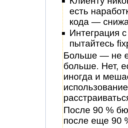
Клиенту нико
есть наработ
кода — снижа
Интеграция с
пытайтесь fixp
Больше — не е
больше. Нет, е
иногда и меша
использование
расстраиватьс
После 90 % бю
после еще 90 