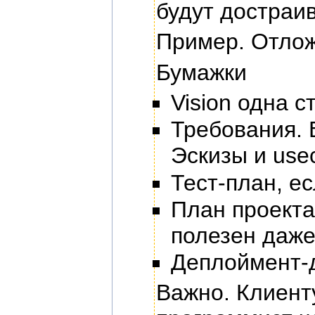
будут достраив
Пример. Отлож
Бумажки
Vision одна с
Требования. 
Эскизы и use
Тест-план, е
План проекта
полезен даже
Деплоймент-
Важно. Клиент