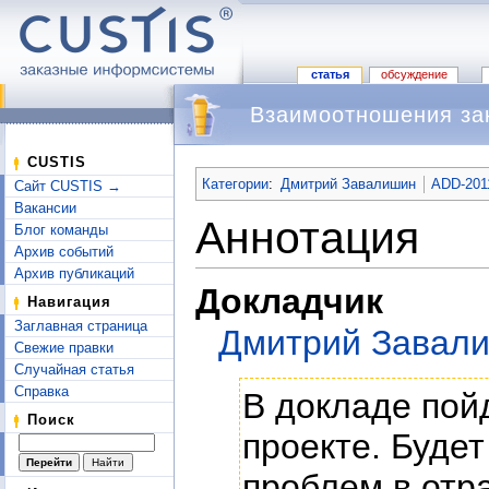
статья
обсуждение
Взаимоотношения зак
Перейти к:
навигация
,
поиск
CUSTIS
Категории
:
Дмитрий Завалишин
ADD-201
Сайт CUSTIS →
Вакансии
Аннотация
Блог команды
Архив событий
Архив публикаций
Докладчик
Навигация
Заглавная страница
Дмитрий Завал
Свежие правки
Случайная статья
Справка
В докладе пой
Поиск
проекте. Будет
проблем в отр