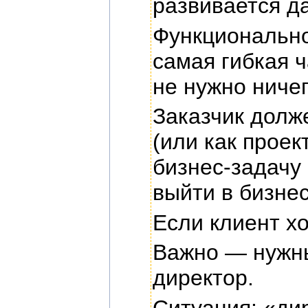
развивается д
Функционально
самая гибкая ч
не нужно ничег
Заказчик долже
(или как проек
бизнес-задачу
выйти в бизне
Если клиент х
Важно — нужны
директор.
Ситуация: «ди