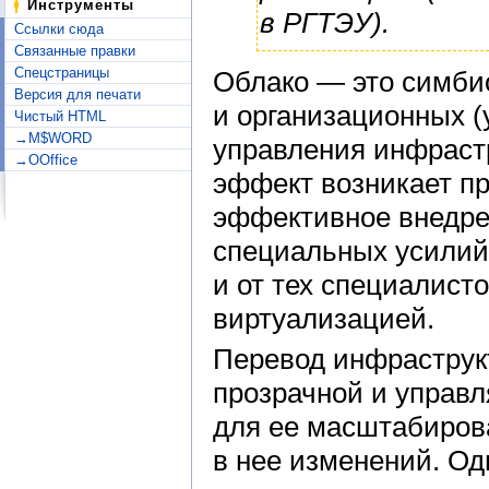
Инструменты
в РГТЭУ).
Ссылки сюда
Связанные правки
Спецстраницы
Облако — это симбио
Версия для печати
и организационных (
Чистый HTML
→M$WORD
управления инфраст
→OOffice
эффект возникает пр
эффективное внедрен
специальных усилий 
и от тех специалист
виртуализацией.
Перевод инфраструкт
прозрачной и управ
для ее масштабирова
в нее изменений. Од