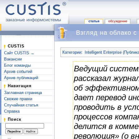
статья
обсуждение
Взгляд на облако с
Перейти к:
навигация
,
поиск
CUSTIS
Категории
:
Intelligent Enterprise (Публик
Сайт CUSTIS →
Вакансии
Блог команды
Ведущий систем
Архив событий
рассказал журна
Архив публикаций
об эффективном 
Навигация
Заглавная страница
дает перевод ин
Свежие правки
проводить в усл
Случайная статья
Справка
процессов комп
Поиск
делится в комм
революция» (о в