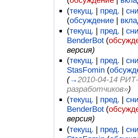
(
обсуждение
|
вкла
(
текущ.
|
пред.
|
сн
(
обсуждение
|
вкла
(
текущ.
|
пред.
|
сн
BenderBot
(
обсужд
версия)
(
текущ.
|
пред.
|
сн
StasFomin
(
обсужд
(
→
2010-04-14 РИТ
разработчиков»
)
(
текущ.
|
пред.
|
сн
BenderBot
(
обсужд
версия)
(
текущ.
|
пред.
|
сн