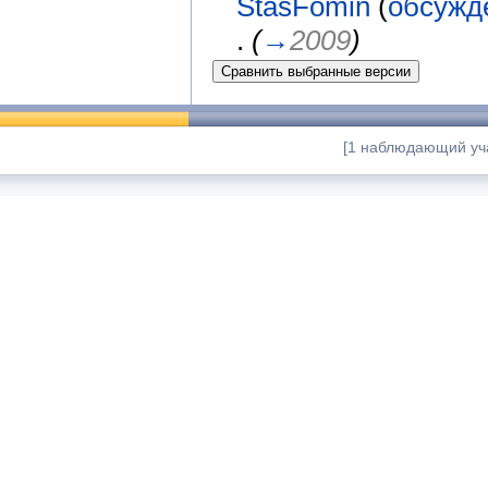
StasFomin
(
обсужд
.
(
→
2009
)
[1 наблюдающий уч