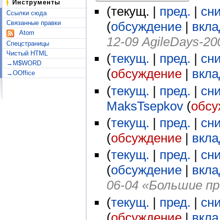
Инструменты
(текущ. |
пред.
|
сн
Ссылки сюда
Связанные правки
(
обсуждение
|
вкла
Atom
12-09 AgileDays-20
Спецстраницы
Чистый HTML
(
текущ.
|
пред.
|
сн
→M$WORD
(
обсуждение
|
вкла
→OOffice
(
текущ.
|
пред.
|
сн
MaksTsepkov
(
обсу
(
текущ.
|
пред.
|
сн
(
обсуждение
|
вкла
(
текущ.
|
пред.
|
сн
(
обсуждение
|
вкла
06-04 «Большие пр
(
текущ.
|
пред.
|
сн
(
обсуждение
|
вкла