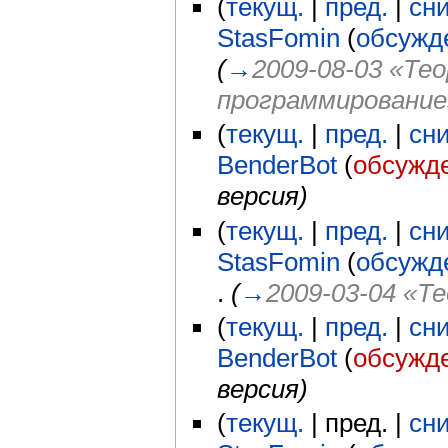
(
текущ.
|
пред.
|
сн
StasFomin
(
обсужд
(
→
2009-08-03 «Тео
программирование
(
текущ.
|
пред.
|
сн
BenderBot
(
обсужд
версия)
(
текущ.
|
пред.
|
сн
StasFomin
(
обсужд
.
(
→
2009-03-04 «Те
(
текущ.
|
пред.
|
сн
BenderBot
(
обсужд
версия)
(
текущ.
| пред. |
сн