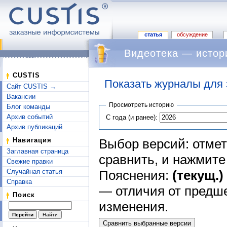
статья
обсуждение
Видеотека — истор
CUSTIS
Показать журналы для 
Сайт CUSTIS →
Перейти к:
навигация
,
поиск
Вакансии
Просмотреть историю
Блог команды
Архив событий
С года (и ранее):
Архив публикаций
Выбор версий: отмет
Навигация
Заглавная страница
сравнить, и нажмит
Свежие правки
Пояснения:
(текущ.)
Случайная статья
Справка
— отличия от предш
Поиск
изменения.