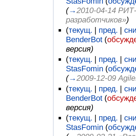
StasFomin
(
обсужд
(
→
2010-04-14 РИТ
разработчиков»
)
(
текущ.
|
пред.
|
сн
BenderBot
(
обсужд
версия)
(
текущ.
|
пред.
|
сн
StasFomin
(
обсужд
(
→
2009-12-09 Agil
(
текущ.
|
пред.
|
сн
BenderBot
(
обсужд
версия)
(
текущ.
|
пред.
|
сн
StasFomin
(
обсужд