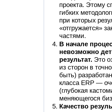
проекта. Этому 
гибких методолог
при которых резу
«отгружается» з
частями.
В начале проце
невозможно дет
результат.
Это оз
из сторон в точно
быть) разработа
класса ERP — оче
(глубокая кастом
меняющегося биз
Качество резуль