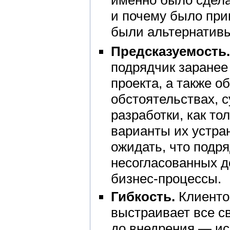
именно было сдела
и почему было при
были альтернативы 
Предсказуемость.
подрядчик заранее 
проекта, а также о
обстоятельствах, 
разработки, как то
варианты их устран
ожидать, что подр
несогласованных д
бизнес-процессы.
Гибкость.
Клиенто
выстраивает все с
до внедрения — ис