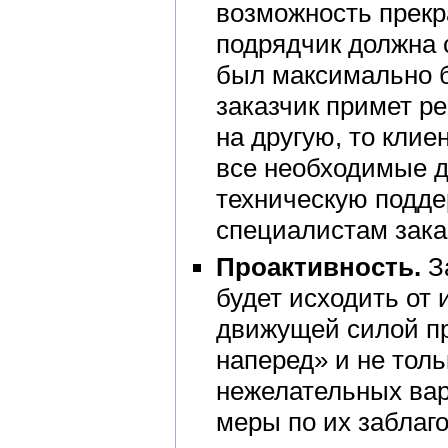
возможность прекр
подрядчик должна 
был максимально б
заказчик примет р
на другую, то кли
все необходимые д
техническую подде
специалистам зака
Проактивность.
За
будет исходить от 
движущей силой пр
наперед» и не толь
нежелательных вар
меры по их заблаг