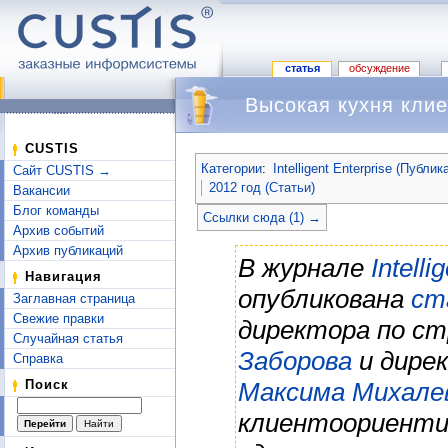
статья
обсуждение
Высокая кухня кли
Перейти к:
навигация
,
поиск
CUSTIS
Категории
:
Intelligent Enterprise (Публик
Сайт CUSTIS →
2012 год (Статьи)
Вакансии
Блог команды
Ссылки сюда (1) →
Архив событий
Архив публикаций
В журнале
Intell
Навигация
опубликована
ст
Заглавная страница
Свежие правки
директора по с
Случайная статья
Заборова
и дире
Справка
Максима Михале
Поиск
клиентоориенти