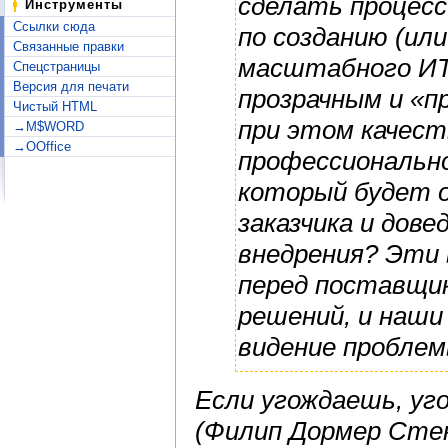
сделать процесс
Инструменты
Ссылки сюда
по созданию (ил
Связанные правки
масштабного ИТ
Спецстраницы
Версия для печати
прозрачным и «п
Чистый HTML
при этом качест
→M$WORD
→OOffice
профессионально
который будет 
заказчика и дов
внедрения? Эти
перед поставщик
решений, и наши
видение проблем
Если угождаешь, уго
(Филип Дормер Сте