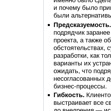
именно было сдела
и почему было при
были альтернативы 
Предсказуемость.
подрядчик заранее 
проекта, а также о
обстоятельствах, 
разработки, как то
варианты их устран
ожидать, что подр
несогласованных д
бизнес-процессы.
Гибкость.
Клиенто
выстраивает все с
до внедрения — ис