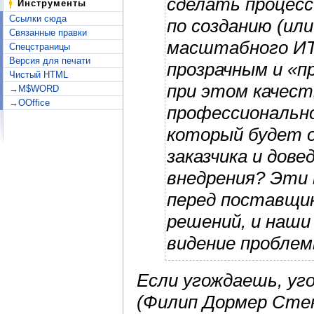
сделать процесс
Инструменты
Ссылки сюда
по созданию (ил
Связанные правки
масштабного ИТ
Спецстраницы
Версия для печати
прозрачным и «п
Чистый HTML
при этом качест
→M$WORD
→OOffice
профессионально
который будет 
заказчика и дов
внедрения? Эти
перед поставщик
решений, и наши
видение проблем
Если угождаешь, уго
(Филип Дормер Сте