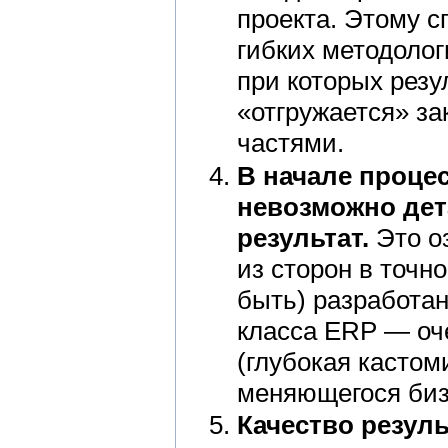
проекта. Этому 
гибких методолог
при которых резу
«отгружается» з
частями.
В начале проце
невозможно дет
результат.
Это оз
из сторон в точно
быть) разработа
класса ERP — оче
(глубокая кастом
меняющегося биз
Качество резуль