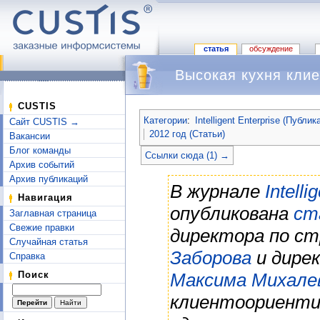
статья
обсуждение
Высокая кухня кли
Перейти к:
навигация
,
поиск
CUSTIS
Категории
:
Intelligent Enterprise (Публик
Сайт CUSTIS →
2012 год (Статьи)
Вакансии
Блог команды
Ссылки сюда (1) →
Архив событий
Архив публикаций
В журнале
Intell
Навигация
опубликована
ст
Заглавная страница
Свежие правки
директора по с
Случайная статья
Заборова
и дире
Справка
Максима Михале
Поиск
клиентоориенти