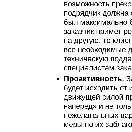
возможность прекр
подрядчик должна 
был максимально б
заказчик примет р
на другую, то кли
все необходимые д
техническую подде
специалистам зака
Проактивность.
За
будет исходить от 
движущей силой пр
наперед» и не толь
нежелательных вар
меры по их заблаг