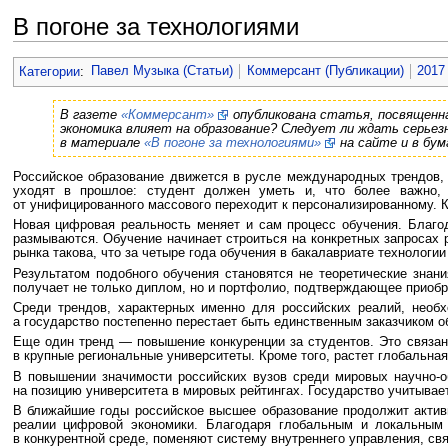
В погоне за технологиями
Перейти к:
навигация
,
поиск
Категории
:
Павел Музыка (Статьи)
Коммерсант (Публикации)
2017
В газете
«Коммерсант»
опубликована статья, посвященна
экономика влияет на образование? Следует ли ждать серьез
в материале
«В погоне за технологиями»
на сайте и в бум
Российское образование движется в русле международных трендов, и
уходят в прошлое: студент должен уметь и, что более важно, 
от унифицированного массового переходит к персонализированному. Ка
Новая цифровая реальность меняет и сам процесс обучения. Благо
размываются. Обучение начинает строиться на конкретных запросах 
рынка такова, что за четыре года обучения в бакалавриате технологи
Результатом подобного обучения становятся не теоретические знани
получает не только диплом, но и портфолио, подтверждающее приобр
Среди трендов, характерных именно для российских реалий, необ
а государство постепенно перестает быть единственным заказчиком о
Еще один тренд — повышение конкуренции за студентов. Это связан
в крупные региональные университеты. Кроме того, растет глобальна
В повышении значимости российских вузов среди мировых научно-о
на позицию университета в мировых рейтингах. Государство учитывает
В ближайшие годы российское высшее образование продолжит активн
реалии цифровой экономики. Благодаря глобальным и локальным 
в конкурентной среде, поменяют систему внутреннего управления, св