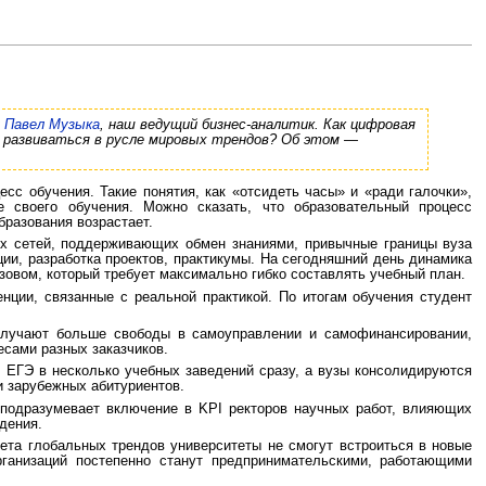
л
Павел Музыка
, наш ведущий бизнес-аналитик. Как цифровая
ие развиваться в русле мировых трендов? Об этом —
сс обучения. Такие понятия, как «отсидеть часы» и «ради галочки»,
 своего обучения. Можно сказать, что образовательный процесс
бразования возрастает.
ых сетей, поддерживающих обмен знаниями, привычные границы вуза
ии, разработка проектов, практикумы. На сегодняшний день динамика
ызовом, который требует максимально гибко составлять учебный план.
енции, связанные с реальной практикой. По итогам обучения студент
получают больше свободы в самоуправлении и самофинансировании,
есами разных заказчиков.
 ЕГЭ в несколько учебных заведений сразу, а вузы консолидируются
и зарубежных абитуриентов.
 подразумевает включение в KPI ректоров научных работ, влияющих
дения.
ета глобальных трендов университеты не смогут встроиться в новые
ганизаций постепенно станут предпринимательскими, работающими