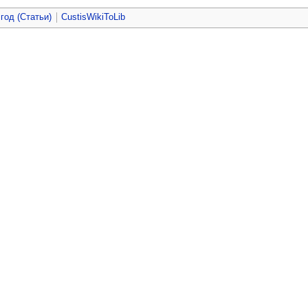
 год (Статьи)
CustisWikiToLib