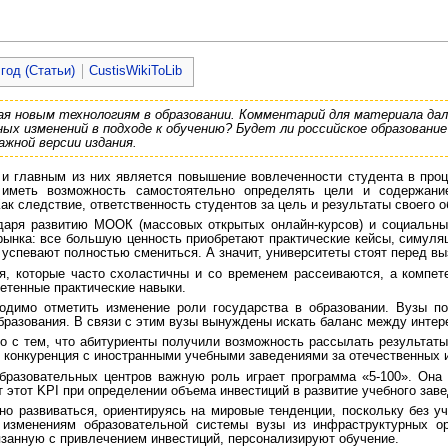
 год (Статьи)
CustisWikiToLib
я новым технологиям в образовании. Комментарий для материала да
ных изменений в подходе к обучению? Будет ли российское образован
ажной версии издания.
 главным из них является повышение вовлеченности студента в проце
иметь возможность самостоятельно определять цели и содержание
к следствие, ответственность студентов за цель и результаты своего о
даря развитию МООК (массовых открытых онлайн-курсов) и социальн
рынка: все большую ценность приобретают практические кейсы, симуляц
и успевают полностью смениться. А значит, университеты стоят перед в
я, которые часто схоластичны и со временем рассеиваются, а компет
етенные практические навыки.
ходимо отметить изменение роли государства в образовании. Вузы 
бразования. В связи с этим вузы вынуждены искать баланс между интер
о с тем, что абитуриенты получили возможность рассылать результаты
я конкуренция с иностранными учебными заведениями за отечественных 
бразовательных центров важную роль играет программа «5-100». Она
 этот KPI при определении объема инвестиций в развитие учебного заве
о развиваться, ориентируясь на мировые тенденции, поскольку без уч
изменениям образовательной системы вузы из инфраструктурных ор
язанную с привлечением инвестиций, персонализируют обучение.