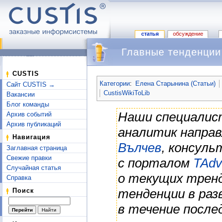
статья
обсуждение
Главные тенденции
Перейти к:
навигация
,
поиск
CUSTIS
Категории
:
Елена Старынина (Статьи)
Сайт CUSTIS →
CustisWikiToLib
Вакансии
Блог команды
Наши специали
Архив событий
Архив публикаций
аналитик направ
Навигация
Вълчев
, консул
Заглавная страница
Свежие правки
с порталом
TAdv
Случайная статья
о текущих тренд
Справка
тенденции в ра
Поиск
в течение после