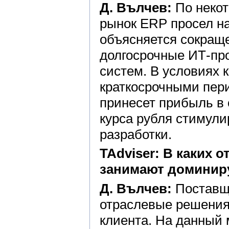
Д. Вълчев:
По некот
рынок ERP просел н
объясняется сокращ
долгосрочные ИТ-про
систем. В условиях 
краткосрочными пери
принесет прибыль в 
курса рубля стимули
разработки.
TAdviser: В каких 
занимают доминир
Д. Вълчев:
Поставщи
отраслевые решения,
клиента. На данный