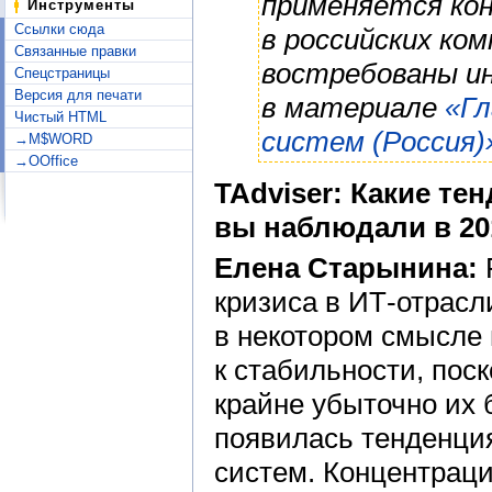
применяется ко
Инструменты
Ссылки сюда
в российских ко
Связанные правки
востребованы и
Спецстраницы
Версия для печати
в материале
«Гл
Чистый HTML
систем (Россия)
→M$WORD
→OOffice
TAdviser: Какие те
вы наблюдали в 20
Елена Старынина:
кризиса в ИТ-отрасл
в некотором смысле
к стабильности, поск
крайне убыточно их б
появилась тенденци
систем. Концентраци