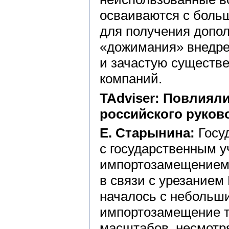
осваиваются с больш
для получения допол
«дожимания» внедре
и зачастую существ
компаний.
TAdviser: Повлиял
российского руков
Е. Старынина:
Госу
с государственным 
импортозамещением, 
в связи с урезание
началось с небольш
импортозамещение та
масштабов, несмотря