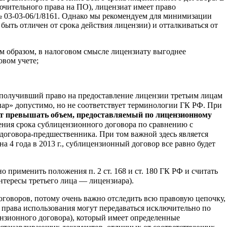
лючительного права на ПО), лицензиат имеет право
 № 03-03-06/1/8161. Однако мы рекомендуем для минимизации
ыть отличен от срока действия лицензии) и отталкиваться от
им образом, в налоговом смысле лицензиату выгоднее
овом учете;
 получивший право на предоставление лицензии третьим лицам
ар» допустимо, но не соответствует терминологии ГК РФ. При
гут превышать объем, предоставляемый по лицензионному
ния срока сублицензионного договора по сравнению с
оговора-предшественника. При том важной здесь является
на 4 года в 2013 г., сублицензионный договор все равно будет
о применить положения п. 2 ст. 168 и ст. 180 ГК РФ и считать
тересы третьего лица — лицензиара).
говоров, потому очень важно отследить всю правовую цепочку,
у права использования могут передаваться исключительно по
ензионного договора), который имеет определенные