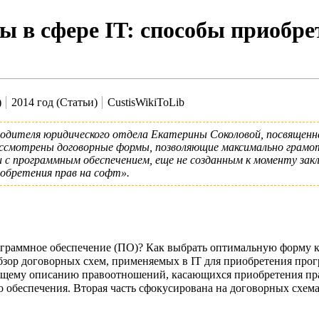
 в сфере IT: способы приобре
)
2014 год (Статьи)
CustisWikiToLib
водителя юридического отдела
Екатерины Соколовой
, посвящен
рассмотрены договорные формы, позволяющие максимально грамо
и с программным обеспечением, еще не созданным к моменту з
иобретения прав на софт».
граммное обеспечение (ПО)? Как выбрать оптимальную форму ко
бзор договорных схем, применяемых в IT для приобретения про
 общему описанию правоотношений, касающихся приобретения пра
 обеспечения. Вторая часть сфокусирована на договорных схема