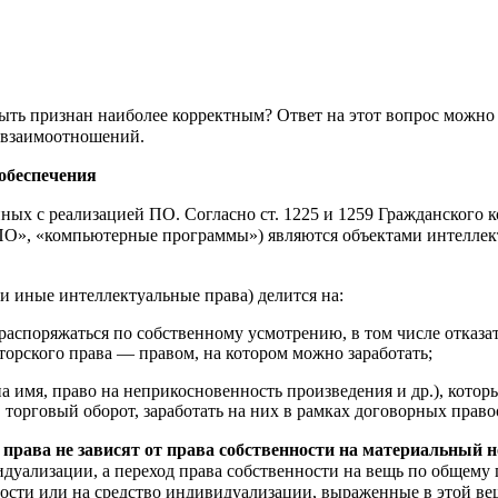
ть признан наиболее корректным? Ответ на этот вопрос можно д
я взаимоотношений.
обеспечения
нных с реализацией ПО. Согласно ст. 1225 и 1259 Гражданского
ПО», «компьютерные программы») являются объектами интеллек
 и иные интеллектуальные права) делится на:
аспоряжаться по собственному усмотрению, в том числе отказать
торского права — правом, на котором можно заработать;
а имя, право на неприкосновенность произведения и др.), кото
в торговый оборот, заработать на них в рамках договорных прав
права не зависят от права собственности на материальный н
идуализации, а переход права собственности на вещь по общему 
ности или на средство индивидуализации, выраженные в этой ве