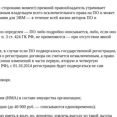
й сторонами момент) прежний правообладатель утрачивает
равным владельцем всего исключительного права на ПО и может
грамм для ЭВМ — в течение всей жизни авторов ПО и
вно определен — ПО либо подробно описывается, либо, если оно
 п. 3 ст. 424 ГК РФ, не применяются — при отсутствии явной
кже, в случае если ПО подвергалось государственной регистрации,
я о регистрации договора он считается незаключенным, а право
сении изменений в части первую, вторую и четвертую
Ф), с 01.10.2014 регистрации будет подвергаться не сам
оворе.
ив (НМА) в составе имущества организации;
ции (до 40 000 руб. — списываются единовременно);
до иметь в виду, но, вероятно, извлечь выгоду из такой льготы