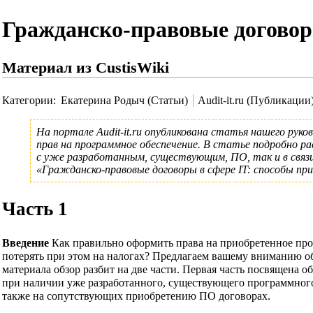
Гражданско-правовые договоры
Материал из CustisWiki
Категории
:
Екатерина Родыч (Статьи)
Audit-it.ru (Публикации
На портале
Audit-it.ru
опубликована статья нашего руко
прав на программное обеспечение. В статье подробно 
с уже разработанным, существующим, ПО, так и в связ
«Гражданско-правовые договоры в сфере IT: способы пр
Часть 1
Введение
Как правильно оформить права на приобретенное про
потерять при этом на налогах? Предлагаем вашему вниманию о
материала обзор разбит на две части. Первая часть посвящена
при наличии уже разработанного, существующего программного
также на сопутствующих приобретению ПО договорах.