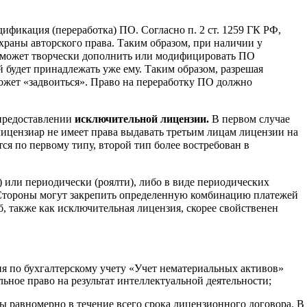
ификация (переработка) ПО. Согласно п. 2 ст. 1259 ГК РФ,
храны авторского права. Таким образом, при наличии у
он может творчески дополнить или модифицировать ПО
 будет принадлежать уже ему. Таким образом, разрешая
ожет «задвоиться». Право на переработку ПО должно
предоставлении
исключительной лицензии.
В первом случае
лицензиар не имеет права выдавать третьим лицам лицензии на
 по первому типу, второй тип более востребован в
или периодически (роялти), либо в виде периодических
 Стороны могут закрепить определенную комбинацию платежей
, также как исключительная лицензия, скорее свойственен
ия по бухгалтерскому учету «Учет нематериальных активов»
льное право на результат интеллектуальной деятельности;
ы равномерно в течение всего срока лицензионного договора. В