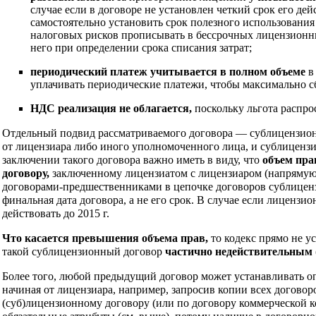
случае если в договоре не установлен четкий срок его де
самостоятельно установить срок полезного использования
налоговых рисков прописывать в бессрочных лицензионных
него при определении срока списания затрат;
периодический платеж учитывается в полном объеме
в
уплачивать периодические платежи, чтобы максимально сб
НДС реализация не облагается,
поскольку льгота распро
Отдельный подвид рассматриваемого договора — сублицензионн
от лицензиара либо иного уполномоченного лица, и сублиценз
заключении такого договора важно иметь в виду, что
объем пра
договору,
заключенному лицензиатом с лицензиаром (напрямую 
договорами-предшественниками в цепочке договоров сублиценз
финальная дата договора, а не его срок. В случае если лицензио
действовать до 2015 г.
Что касается превышения объема прав,
то кодекс прямо не ус
такой сублицензионный договор
частично недействительным
Более того, любой предыдущий договор может устанавливать о
начиная от лицензиара, например, запросив копии всех договор
(суб)лицензионному договору (или по договору коммерческой к