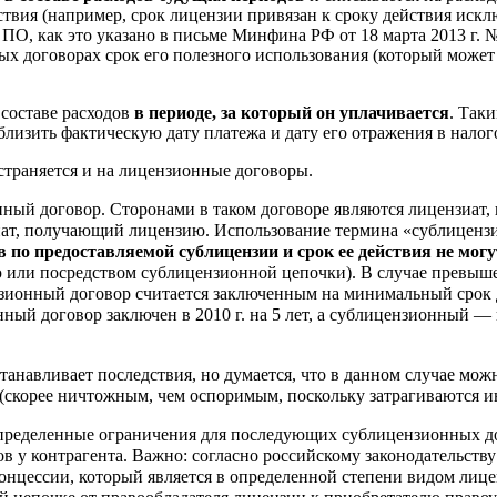
йствия (например, срок лицензии привязан к сроку действия иск
 ПО, как это указано в письме Минфина РФ от 18 марта 2013 г.
 договорах срок его полезного использования (который может б
 составе расходов
в периоде, за который он уплачивается
. Так
лизить фактическую дату платежа и дату его отражения в налог
страняется и на лицензионные договоры.
ый договор. Сторонами в таком договоре являются лицензиат,
иат, получающий лицензию. Использование термина «сублицензи
в по предоставляемой сублицензии и срок ее действия не мо
или посредством сублицензионной цепочки). В случае превыше
ионный договор считается заключенным на минимальный срок д
нный договор заключен в 2010 г. на 5 лет, а сублицензионный — 
танавливает последствия, но думается, что в данном случае можн
(скорее ничтожным, чем оспоримым, поскольку затрагиваются ин
пределенные ограничения для последующих сублицензионных до
ов у контрагента. Важно: согласно российскому законодательств
онцессии, который является в определенной степени видом лиц