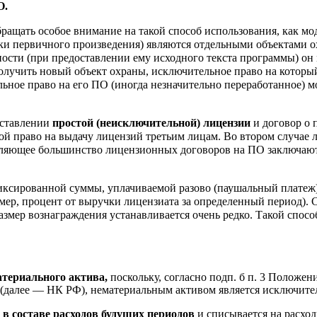
О.
ащать особое внимание на такой способ использования, как мод
ки первичного произведения) являются отдельными объектами о
жности (при предоставлении ему исходного текста программы) 
получить новый объект охраны, исключительное право на который
ное право на его ПО (иногда незначительно переработанное) м
оставлении
простой (неисключительной) лицензии
и договор о 
бой право на выдачу лицензий третьим лицам. Во втором случае 
ляющее большинство лицензионных договоров на ПО заключаются
иксированной суммы, уплачиваемой разово (паушальный платеж) 
мер, процент от выручки лицензиата за определенный период).
змер вознаграждения устанавливается очень редко. Такой способ
атериального актива,
поскольку, согласно подп. б п. 3 Положен
РФ (далее — НК РФ), нематериальным активом является исключите
в составе расходов будущих периодов
и списывается на расход