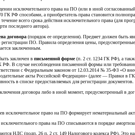
ждении исключительного права на ПО (или в иной согласованны
70 ГК РФ способами, а приобретатель права становится полноп
 течение всего срока действия исключительного права (для про
ерти последнего автора).
на договора
(порядок ее определения). Предмет должен быть я
 о регистрации ПО. Правила определения цены, предусмотренные
тается заключенным.
быть заключен в
письменной форме
(п. 2 ст. 1234 ГК РФ), а та
2 ГК РФ. В случае несоблюдения письменной формы или требовани
тветствии с Федеральным законом от 12.03.2014 № 35-ФЗ «О вне
одательные акты Российской Федерации» (далее — Правки в ГК Р
тивность в списке предоставляемых для регистрации документов.
ключения договора либо в иной момент, предусмотренный в дог
цев исключительное право на ПО формирует нематериальный акт
е исключительного права на ПО списываются в порядке амортиза
аются НДС (подп. 26 п. 2 ст. 149 Налогового кодекса РФ). Это на