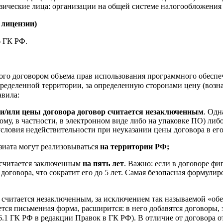
ические лица: организации на общей системе налогообложения
 лицензии)
6 ГК РФ.
ого договором объема прав использования программного обеспе
пределенной территории, за определенную сторонами цену (воз
вила:
 и/или цены договора договор считается незаключенным
. Одн
ому, в частности, в электронном виде либо на упаковке ПО) либ
словия недействительности при неуказании цены договора в его
зиата могут реализовываться
на территории РФ;
считается заключенным
на пять лет
. Важно: если в договоре ф
договора, что сократит его до 5 лет. Самая безопасная формули
считается незаключенным, за исключением так называемой «обер
ется письменная форма, расширится: в него добавятся договоры,
86.1 ГК РФ в редакции Правок в ГК РФ). В отличие от договора