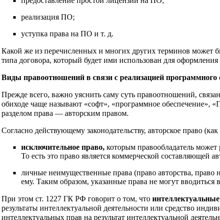
предоставление простой лицензии на ПО;
реализация ПО;
уступка права на ПО и т. д.
Какой же из перечисленных и многих других терминов может бы
типа договора, который будет ими использован для оформлени
Виды правоотношений в связи с реализацией программного 
Прежде всего, важно уяснить саму суть правоотношений, связа
обиходе чаще называют «софт», «программное обеспечение», «
разделом права — авторским правом.
Согласно действующему законодательству, авторское право (как
исключительное право,
которым правообладатель может р
То есть это право является коммерческой составляющей ав
личные неимущественные права (право авторства, право н
ему. Таким образом, указанные права не могут вводиться 
При этом ст. 1227 ГК РФ говорит о том, что
интеллектуальные 
результаты интеллектуальной деятельности или средство индив
интеллектуальных прав на результат интеллектуальной деятель