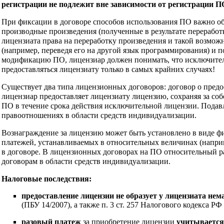
регистрации не подлежит вне зависимости от регистрации П
При фиксации в договоре способов использования ПО важно обр
производные произведения (полученные в результате переработ
лицензиата права на переработку произведения и такой возмо
(например, переведя его на другой язык программирования) и 
модификацию ПО, лицензиар должен понимать, что исключитель
предоставляться лицензиату только в самых крайних случаях!
Существует два типа лицензионных договоров: договор о пред
лицензиар предоставляет лицензиату лицензию, сохраняя за со
ПО в течение срока действия исключительной лицензии. Подав
правоотношениях в области средств индивидуализации.
Вознаграждение за лицензию может быть установлено в виде ф
платежей, устанавливаемых в относительных величинах (напри
в договоре. В лицензионных договорах на ПО относительный ра
договорам в области средств индивидуализации.
Налоговые последствия:
предоставление лицензии не образует у лицензиата нем
(ПБУ 14/2007), а также п. 3 ст. 257 Налогового кодекса 
разовый платеж
за приобретение лицензии
учитывается 