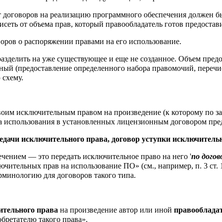
т договоров на реализацию программного обеспечения должен бы
ависеть от объема прав, который правообладатель готов предост
оров о распоряжении правами на его использование.
зделить на уже существующее и еще не созданное. Объем предо
ный (предоставление определенного набора правомочий, перечис
 схему.
своим исключительным правом на произведение (к которому по з
а использования в установленных лицензионным договором преде
едачи исключительного права, договор уступки исключительн
ением — это передать исключительное право на него '
по дого
ючительных прав на использование ПО» (см., например, п. 3 ст. 
рминологию для договоров такого типа.
ительного права
на произведение автор или иной
правообладат
бретателю такого права».