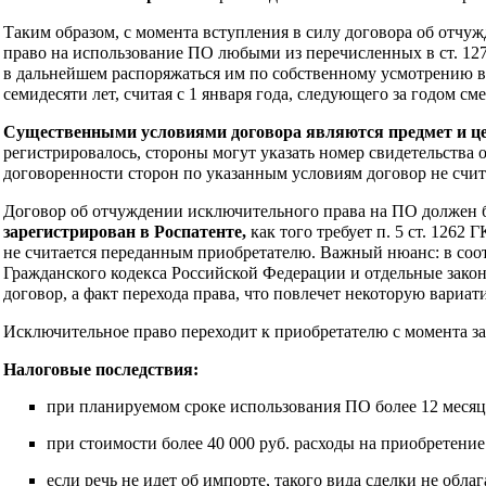
Таким образом, с момента вступления в силу договора об отчу
право на использование ПО любыми из перечисленных в ст. 12
в дальнейшем распоряжаться им по собственному усмотрению в
семидесяти лет, считая с 1 января года, следующего за годом см
Существенными условиями договора являются предмет и це
регистрировалось, стороны могут указать номер свидетельства
договоренности сторон по указанным условиям договор не счи
Договор об отчуждении исключительного права на ПО должен 
зарегистрирован в Роспатенте,
как того требует п. 5 ст. 126
не считается переданным приобретателю. Важный нюанс: в соо
Гражданского кодекса Российской Федерации и отдельные закон
договор, а факт перехода права, что повлечет некоторую вариа
Исключительное право переходит к приобретателю с момента за
Налоговые последствия:
при планируемом сроке использования ПО более 12 меся
при стоимости более 40 000 руб. расходы на приобретени
если речь не идет об импорте, такого вида сделки не облаг