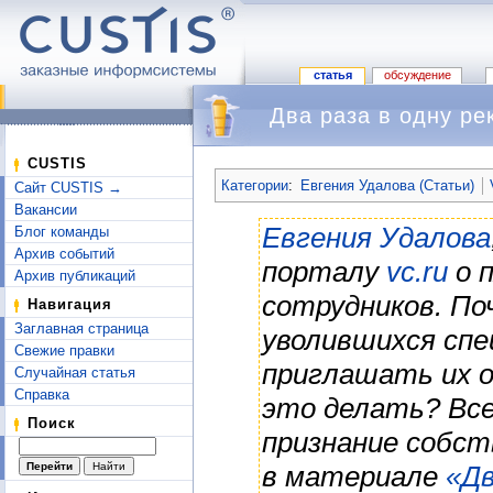
статья
обсуждение
Два раза в одну ре
Перейти к:
навигация
,
поиск
CUSTIS
Категории
:
Евгения Удалова (Статьи)
Сайт CUSTIS →
Вакансии
Евгения Удалова
Блог команды
Архив событий
порталу
vc.ru
о 
Архив публикаций
сотрудников. По
Навигация
Заглавная страница
уволившихся сп
Свежие правки
приглашать их о
Случайная статья
Справка
это делать? Все
Поиск
признание собст
в материале
«Дв