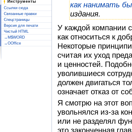
Инструменты
как нанимать б
Ссылки сюда
издания.
Связанные правки
Спецстраницы
Версия для печати
У каждой компании с
Чистый HTML
как относиться к до
→M$WORD
→OOffice
Некоторые принципиа
считая их уход пред
и ценностей. Подоб
уволившиеся сотруд
должен двигаться то
означает отказ от с
Я смотрю на этот во
увольнялся из-за ко
или не разделял фу
это законченная глав