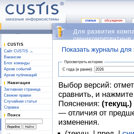
статья
обсуждение
Для развития комп
омникомпетентные 
CUSTIS
Показать журналы для 
Сайт CUSTIS →
Перейти к:
навигация
,
поиск
Вакансии
Просмотреть историю
Блог команды
Архив событий
С года (и ранее):
Архив публикаций
Выбор версий: отмет
Навигация
Заглавная страница
сравнить, и нажмит
Свежие правки
Пояснения:
(текущ.)
Случайная статья
Справка
— отличия от предш
Поиск
изменения.
(текущ. | пред. |
сн