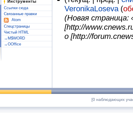
Инструменты
VeronikaLoseva
(
об
Ссылки сюда
Связанные правки
(Новая страница: 
Atom
[http://www.cnews
Спецстраницы
Чистый HTML
о [http://forum.cn
→M$WORD
→OOffice
[0 наблюдающих учас