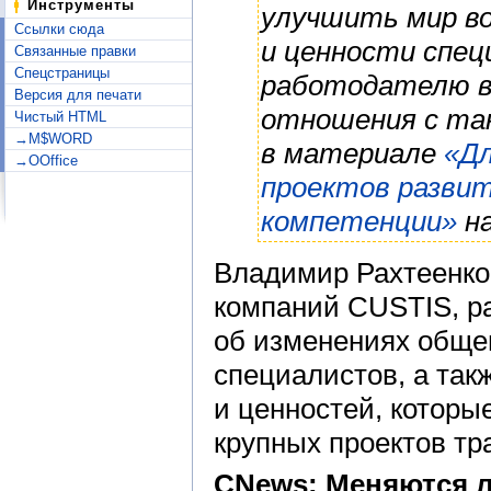
Инструменты
улучшить мир в
Ссылки сюда
и ценности спец
Связанные правки
Спецстраницы
работодателю 
Версия для печати
отношения с та
Чистый HTML
→M$WORD
в материале
«Дл
→OOffice
проектов разви
компетенции»
на
Владимир Рахтеенко
компаний CUSTIS, р
об изменениях общеп
специалистов, а так
и ценностей, которы
крупных проектов т
CNews: Меняются л