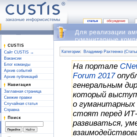
статья
обсуждение
Для реализации ам
гуманитарные комп
Перейти к:
навигация
,
поиск
CUSTIS
Категории
:
Владимир Рахтеенко (Стать
Сайт CUSTIS →
Вакансии
На портале
CNe
Блог команды
Архив событий
Forum 2017
опубл
Архив публикаций
генеральным ди
Навигация
Заглавная страница
который выступ
Свежие правки
о гуманитарных 
Случайная статья
Справка
стоят перед ИТ
Поиск
развиваться, у
взаимодействова