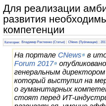
Для реализации амб
развития необходим
компетенции
Перейти к:
навигация
,
поиск
Категории
:
Владимир Рахтеенко (Статьи)
CNews (Публикации)
201
На портале
CNews
в ито
Forum 2017
опубликовано
генеральным директоро
который выступил на ме
о гуманитарных компетен
стоят перед ИТ-индустр