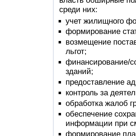
власть обширные по
среди них:
учет жилищного фо
формирование стат
возмещение поста
льгот;
финансирование/с
зданий;
предоставление ад
контроль за деяте
обработка жалоб г
обеспечение сохра
информации при с
формирование план