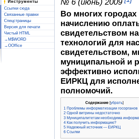
№ 6 (июнь) 2009
Инструменты
Ссылки сюда
Во многих городах
Связанные правки
Спецстраницы
начислению оплат
Версия для печати
свидетельством н
Чистый HTML
→M$WORD
технологий для на
→OOffice
свидетельством, м
муниципальной и р
эффективно испол
ЕИРКЦ для исполн
полномочий.
Содержание
[
убрать
]
1
Проблемы информатизации госорганов
2
Одной витрины недостаточно
3
Муниципалитетам необходима информ
4
Как получить информацию?
5
Надежный источник — ЕИРКЦ
6
Ссылки