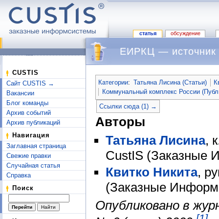
статья
обсуждение
ЕИРКЦ — источник
Перейти к:
навигация
,
поиск
CUSTIS
Категории
:
Татьяна Лисина (Статьи)
К
Сайт CUSTIS →
Коммунальный комплекс России (Публ
Вакансии
Блог команды
Ссылки сюда (1) →
Архив событий
Авторы
Архив публикаций
Навигация
Татьяна Лисина
, 
Заглавная страница
CustIS (Заказные
Свежие правки
Случайная статья
Квитко Никита
, р
Справка
(Заказные Инфор
Поиск
Опубликовано в жур
[1]