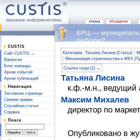
статья
обсуждение
ЕРЦ — муниципальн
реформ?
Перейти к:
навигация
,
поиск
CUSTIS
Категории
:
Татьяна Лисина (Статьи)
М
Сайт CUSTIS →
Механизация строительства и ЖКХ (Пу
Вакансии
Блог команды
Ссылки сюда (1) →
Архив событий
Татьяна Лисина
Архив публикаций
к.ф.-м.н., ведущий
Навигация
Заглавная страница
Максим Михалев
Свежие правки
Случайная статья
директор по марке
Справка
Поиск
Опубликовано в ж