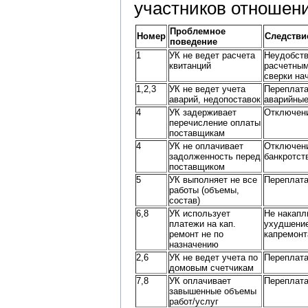
участников отношени
Проблемное
Номер
Следстви
поведение
1
УК не ведет расчета
Неудобств
квитанций
расчетным
сверки на
1,2,3
УК не ведет учета
Переплата
аварий, недопоставок
аварийны
4
УК задерживает
Отключен
перечисление оплаты
поставщикам
4
УК не оплачивает
Отключени
задолженность перед
банкротст
поставщиком
5
УК выполняет не все
Переплата
работы (объемы,
состав)
6,8
УК использует
Не накапл
платежи на кап.
ухудшение
ремонт не по
капремонт
назначению
2,6
УК не ведет учета по
Переплата
домовым счетчикам
7,8
УК оплачивает
Переплата
завышенные объемы
работ/услуг