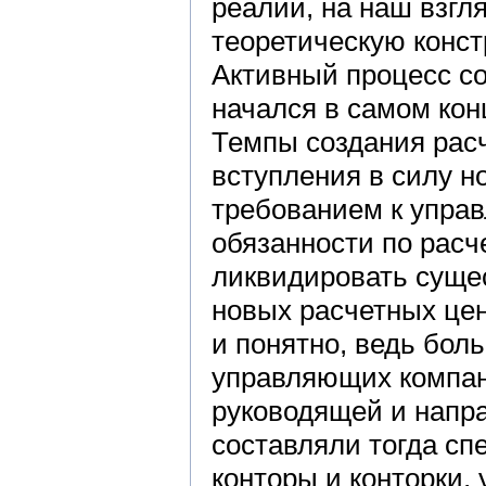
реалий, на наш взгл
теоретическую конс
Активный процесс со
начался в самом конц
Темпы создания рас
вступления в силу н
требованием к упра
обязанности по расч
ликвидировать суще
новых расчетных цен
и понятно, ведь бол
управляющих компан
руководящей и напр
составляли тогда с
конторы и конторки,