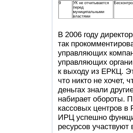
9
УК не отчитывается
Бесконтро
перед
муниципальными
властями
В 2006 году директ
так прокомментиров
управляющих компан
управляющих организ
к выходу из ЕРКЦ. Э
что никто не хочет, 
деньгах знали други
набирает обороты. 
кассовых центров в 
ИРЦ успешно функци
ресурсов участвуют 