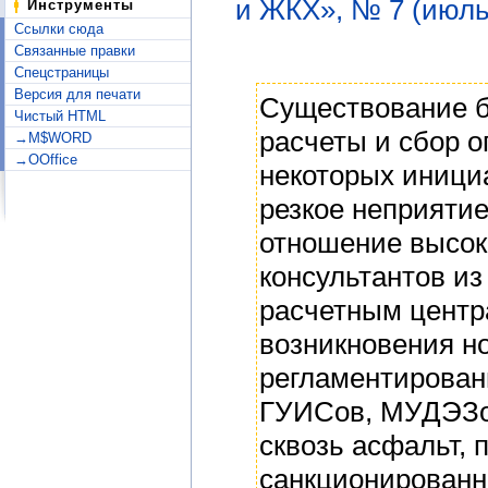
и ЖКХ», № 7 (июль
Инструменты
Ссылки сюда
Связанные правки
Спецстраницы
Версия для печати
Существование 
Чистый HTML
расчеты и сбор о
→M$WORD
→OOffice
некоторых иници
резкое неприяти
отношение высок
консультантов из
расчетным центр
возникновения н
регламентирован
ГУИСов, МУДЭЗо
сквозь асфальт, 
санкционированн