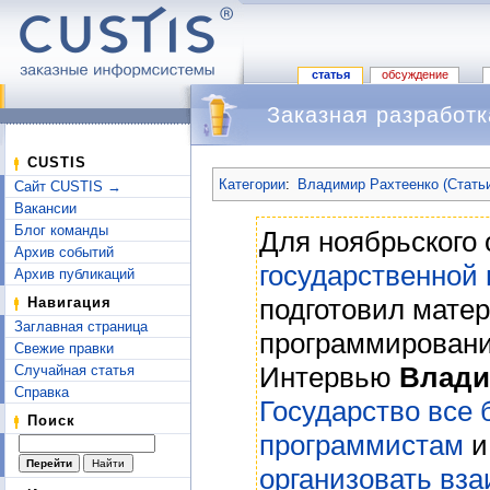
статья
обсуждение
Заказная разработк
Перейти к:
навигация
,
поиск
CUSTIS
Категории
:
Владимир Рахтеенко (Стать
Сайт CUSTIS →
Вакансии
Блог команды
Для ноябрьского
Архив событий
государственной 
Архив публикаций
подготовил мате
Навигация
Заглавная страница
программирования
Свежие правки
Интервью
Влади
Случайная статья
Справка
Государство все
Поиск
программистам
организовать вза