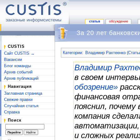
статья
обсуждение
За 20 лет банковск
Перейти к:
навигация
,
поиск
CUSTIS
Категории
:
Владимир Рахтеенко (Стать
Сайт CUSTIS →
Вакансии
Владимир Рахте
Блог команды
Архив событий
в своем интервь
Архив публикаций
обозрение»
расск
Навигация
Заглавная страница
финансовая отра
Свежие правки
пояснил, почему
Случайная статья
Справка
компания сделал
Поиск
автоматизации,
и сложных реали