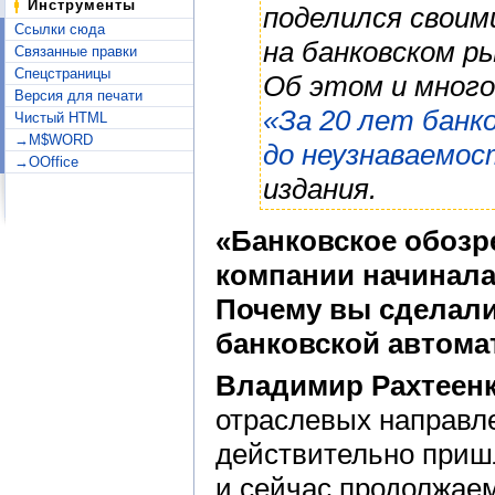
Инструменты
поделился своим
Ссылки сюда
на банковском ры
Связанные правки
Спецстраницы
Об этом и мног
Версия для печати
«За 20 лет банк
Чистый HTML
→M$WORD
до неузнаваемос
→OOffice
издания.
«Банковское обозр
компании начинала
Почему вы сделали
банковской автома
Владимир Рахтеенк
отраслевых направле
действительно пришл
и сейчас продолжаем