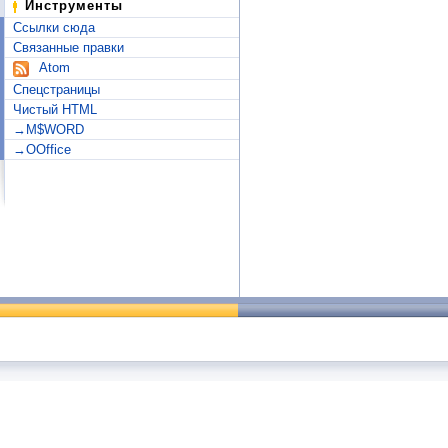
Инструменты
Ссылки сюда
Связанные правки
Atom
Спецстраницы
Чистый HTML
→M$WORD
→OOffice