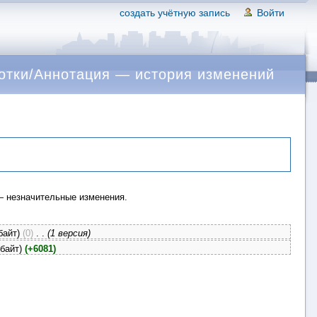
создать учётную запись
Войти
отки/Аннотация — история изменений
 незначительные изменения.
байт)
(0)
‎
. .
(1 версия)
 байт)
(+6081)