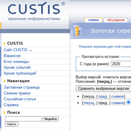
статья
обсуждение
Золотая сере
CUSTIS
Показать журналы для этой стран
Сайт CUSTIS →
Перейти к:
навигация
,
поиск
Вакансии
Просмотреть историю
Блог команды
С года (и ранее):
Архив событий
Архив публикаций
Выбор версий: отметьте верси
Навигация
Пояснения:
(текущ.)
— отличия
Заглавная страница
Свежие правки
(текущ. |
пред.
|
снимок
)
Случайная статья
(
текущ.
| пред. |
снимок
)
Справка
Поиск