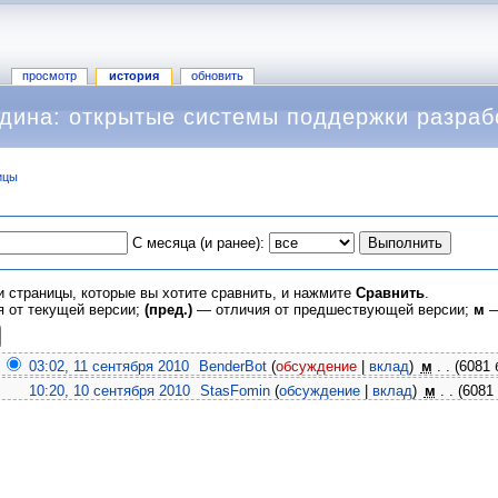
просмотр
история
обновить
дина: открытые системы поддержки разраб
ицы
С месяца (и ранее):
и страницы, которые вы хотите сравнить, и нажмите
Сравнить
.
 от текущей версии;
(пред.)
— отличия от предшествующей версии;
м
—
03:02, 11 сентября 2010
‎
BenderBot
(
обсуждение
|
вклад
)
‎
м
. .
(6081 
10:20, 10 сентября 2010
‎
StasFomin
(
обсуждение
|
вклад
)
‎
м
. .
(6081