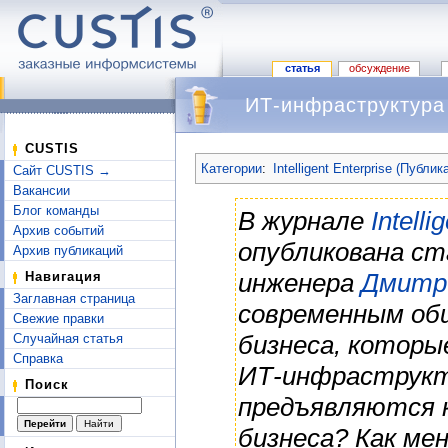
статья
обсуждение
ИТ-инфраструктура
Перейти к:
навигация
,
поиск
CUSTIS
Категории
:
Intelligent Enterprise (Публик
Сайт CUSTIS →
Вакансии
Блог команды
В журнале
Intell
Архив событий
опубликована с
Архив публикаций
инженера
Дмитр
Навигация
Заглавная страница
современным об
Свежие правки
бизнеса, которы
Случайная статья
Справка
ИТ-инфраструкт
Поиск
предъявляются 
бизнеса? Как ме