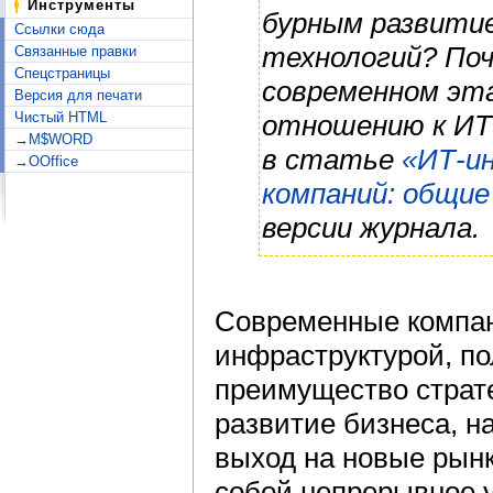
Инструменты
бурным развити
Ссылки сюда
технологий? Поч
Связанные правки
Спецстраницы
современном эта
Версия для печати
Чистый HTML
отношению к ИТ
→M$WORD
в статье
«ИТ-и
→OOffice
компаний: общие
версии журнала.
Современные компа
инфраструктурой, по
преимущество страте
развитие бизнеса, 
выход на новые рынк
собой непрерывное 