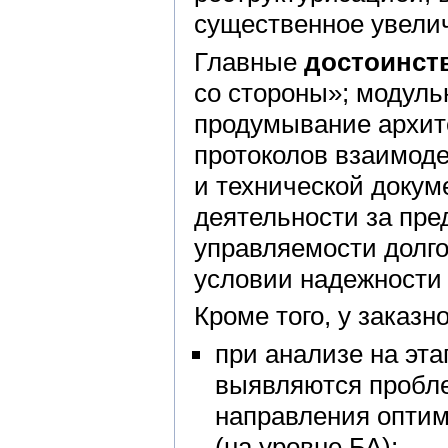
существенное увелич
Главные
достоинств
со стороны»; модуль
продумывание архит
протоколов взаимоде
и технической доку
деятельности за пре
управляемости долго
условии надежности
Кроме того, у заказн
при анализе на эта
выявляются пробле
направления оптим
(на уровне БА);