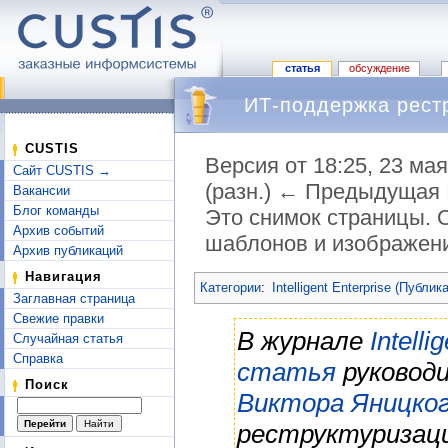
статья
обсуждение
ИТ-поддержка рестр
CUSTIS
Версия от 18:25, 23 ма
Сайт CUSTIS →
(разн.) ← Предыдущая 
Вакансии
Блог команды
Это снимок страницы. 
Архив событий
шаблонов и изображен
Архив публикаций
Перейти к:
навигация
,
поиск
Навигация
Категории
:
Intelligent Enterprise (Публик
Заглавная страница
Свежие правки
В журнале
Intelli
Случайная статья
Справка
статья
руковод
Поиск
Виктора Яницко
реструктуризац