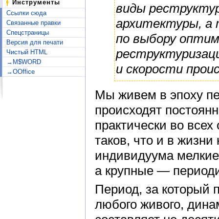
Инструменты
виды реструктури
Ссылки сюда
архитектуры, а
Связанные правки
Спецстраницы
по выбору оптим
Версия для печати
реструктуризаци
Чистый HTML
→M$WORD
и скорости прои
→OOffice
Мы живем в эпоху п
происходят постоянн
практически во всех
таков, что и в жизни
индивидуума мелкие
а крупные — периоди
Период, за который 
любого живого, дин