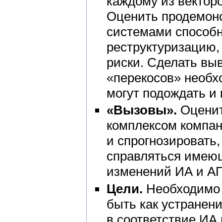
каждому из вектор
Оценить продемон
системами способн
реструктуризацию,
риски. Сделать вы
«перекосов» необх
могут подождать и 
«Вызовы».
Оценит
комплексом компан
и спрогнозировать,
справляться имеющ
изменений ИА и АП
Цели.
Необходимо 
быть как устранен
в соответствие ИА 