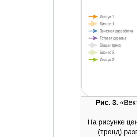
Рис. 3.
«Вект
На рисунке це
(тренд) раз