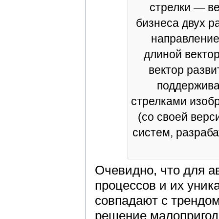
стрелки — ве
бизнеса двух р
направление
длиной векто
вектор разви
поддержива
стрелками изоб
(со своей верс
систем, разраб
Очевидно, что для а
процессов и их уник
совпадают с трендом
решение малопригод