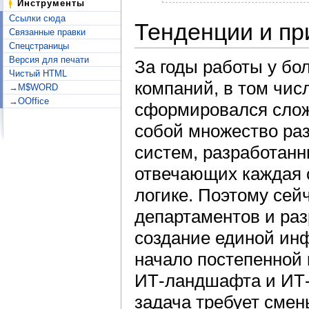
Инструменты
Ссылки сюда
Тенденции и пр
Связанные правки
Спецстраницы
Версия для печати
За годы работы у бо
Чистый HTML
компаний, в том чис
→M$WORD
→OOffice
сформировался сло
собой множество ра
систем, разработан
отвечающих каждая 
логике. Поэтому сей
департаментов и раз
создание единой ин
начало постепенной
ИТ-ландшафта и ИТ-
задача требует смен