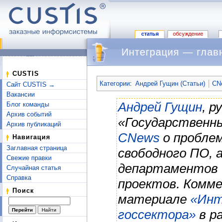
статья
обсуждение
Интеграция — главн
Перейти к:
навигация
,
поиск
CUSTIS
Категории
:
Андрей Гущин (Статьи)
CN
Сайт CUSTIS →
Вакансии
Андрей Гущин
, р
Блог команды
Архив событий
«Государственны
Архив публикаций
CNews
о проблем
Навигация
Заглавная страница
свободного ПО, 
Свежие правки
департаментов 
Случайная статья
Справка
проектов. Комме
Поиск
материале
«Инт
госсектора»
в р