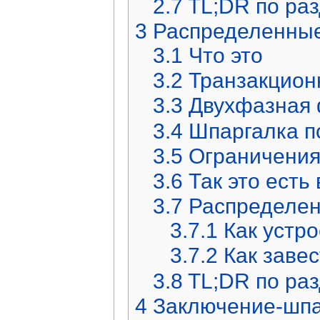
2.7
TL;DR по ра
3
Распределенные
3.1
Что это
3.2
Транзакцион
3.3
Двухфазная 
3.4
Шпаргалка п
3.5
Ограничения
3.6
Так это есть
3.7
Распределен
3.7.1
Как устр
3.7.2
Как заве
3.8
TL;DR по ра
4
Заключение-шпа