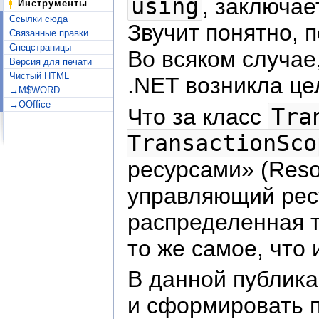
using
, заключае
Инструменты
Ссылки сюда
Звучит понятно, 
Связанные правки
Спецстраницы
Во всяком случае
Версия для печати
Чистый HTML
.NET возникла це
→M$WORD
→OOffice
Что за класс
Tra
TransactionSco
ресурсами» (Reso
управляющий ресу
распределенная т
то же самое, что
В данной публика
и сформировать п