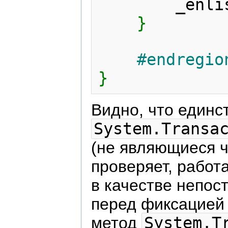
        _
}
#endregio
}
Видно, что един
System.Transa
(не являющиеся 
проверяет, работа
в качестве непос
перед фиксацией 
метод
System.T