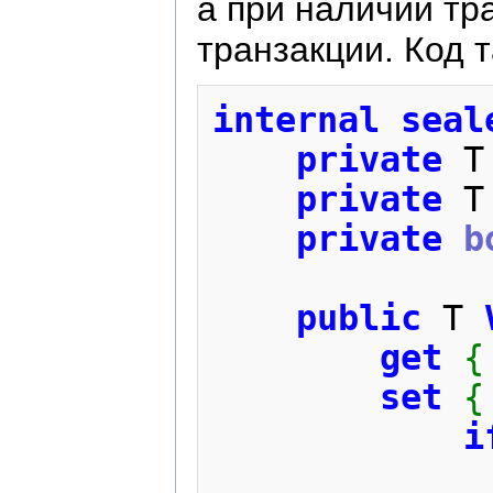
а при наличии тр
транзакции. Код 
internal
seal
private
 T
private
 T
private
b
public
 T 
get
{
set
{
i