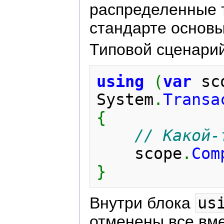
распределенные т
стандарте основ
Типовой сценари
using
(
var
 sc
System
.
Transa
{
// Какой-
    scope
.
Com
}
Внутри блока
us
отменены все вме