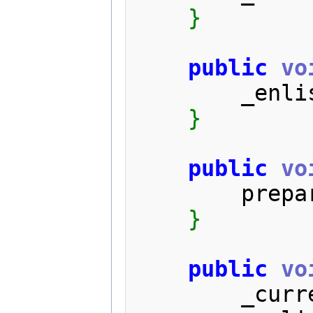
}
public
vo
        _
}
public
vo
       
}
public
vo
        _c