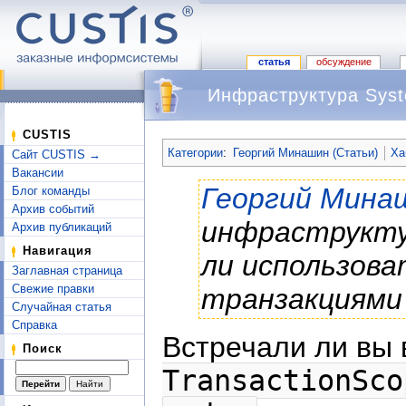
статья
обсуждение
Инфраструктура Syst
Перейти к:
навигация
,
поиск
CUSTIS
Категории
:
Георгий Минашин (Статьи)
Ха
Сайт CUSTIS →
Вакансии
Георгий Мина
Блог команды
Архив событий
инфраструктур
Архив публикаций
Навигация
ли использов
Заглавная страница
Свежие правки
транзакциями
Случайная статья
Справка
Встречали ли вы 
Поиск
TransactionSco