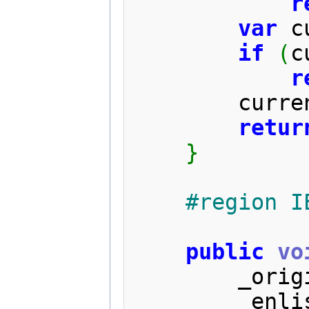
r
var
 c
if
(
c
r
        cu
retur
}
#region I
public
vo
        _
        _