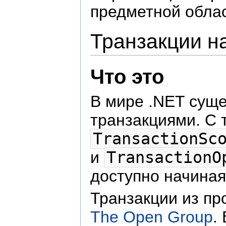
предметной облас
Транзакции на
Что это
В мире .NET сущ
транзакциями. С 
TransactionSc
и
TransactionO
доступно начина
Транзакции из п
The Open Group
.