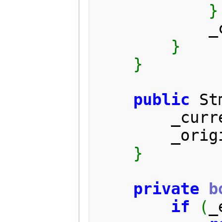
}
   
}
}
public
 St
        _c
        _
}
private
b
if
(
_