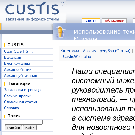
статья
обсуждение
Использование техн
Москвы
Перейти к:
навигация
,
поиск
CUSTIS
Категории
:
Максим Трегубов (Статьи)
Сайт CUSTIS →
CustisWikiToLib
Вакансии
Блог команды
Наши специали
Архив событий
Архив публикаций
системный инже
Навигация
руководитель пр
Заглавная страница
Свежие правки
технологий, — 
Случайная статья
использования т
Справка
в системе здрав
Поиск
для новостного