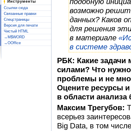
подобную инициа
Инструменты
Ссылки сюда
возможно решить
Связанные правки
данных? Каков о
Спецстраницы
Версия для печати
для решения эт
Чистый HTML
в материале
«Ис
→M$WORD
→OOffice
в системе здрав
РБК: Какие задачи
силами? Что нужно
проблемы и не мно
Оцените ресурсы и
в области анализа
Максим Трегубов:
Т
всерьез заинтересо
Big Data, в том чис