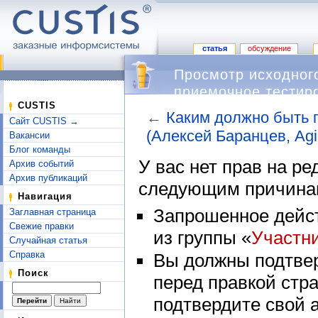
статья
обсуждение
Просмотр исходног
приемочное тестиро
CUSTIS
AgileDays-2008)
←
Каким должно быть п
Сайт CUSTIS →
(Алексей Баранцев, Agi
Вакансии
Перейти к:
навигация
,
поиск
Блог команды
У вас нет прав на р
Архив событий
Архив публикаций
следующим причина
Навигация
Запрошенное дейст
Заглавная страница
Свежие правки
из группы «
Участн
Случайная статья
Справка
Вы должны подтвер
Поиск
перед правкой стр
подтвердите свой 