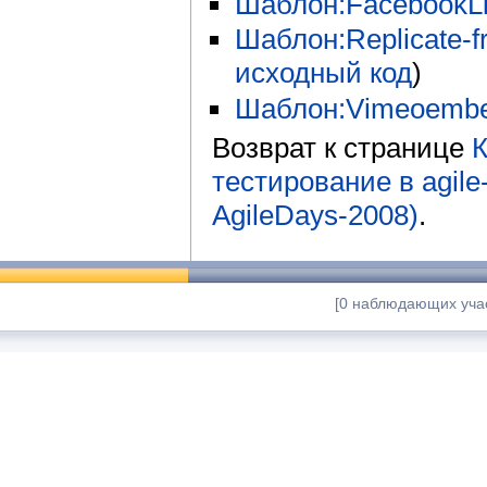
Шаблон:FacebookLi
Шаблон:Replicate-fr
исходный код
)
Шаблон:Vimeoemb
Возврат к странице
К
тестирование в agil
AgileDays-2008)
.
[0 наблюдающих учас