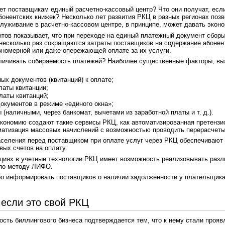
т поставщикам единый расчетно-кассовый центр? Что они получат, если
бонентских книжек? Несколько лет развития РКЦ в разных регионах поз
луживание в расчетно-кассовом центре, в принципе, может давать экон
нтов показывает, что при переходе на единый платежный документ сбор
несколько раз сокращаются затраты поставщиков на содержание абонент
вномерной или даже опережающей оплате за их услуги.
еличивать собираемость платежей? Наиболее существенные факторы, вы
х документов (квитанций) к оплате;
латы квитанции;
латы квитанций;
окументов в режиме «единого окна»;
(наличными, через банкомат, вычетами из заработной платы и т. д.).
кономию создают такие сервисы РКЦ, как автоматизированная претензи
матизация массовых начислений с возможностью проводить перерасчеты 
селения перед поставщиком при оплате услуг через РКЦ обеспечивают
ых счетов на оплату.
циях в учетные технологии РКЦ имеет возможность реализовывать разл
по методу ЛИФО.
о информировать поставщиков о наличии задолженности у плательщика,
если это свой РКЦ
сть биллингового бизнеса подтверждается тем, что к нему стали прояв