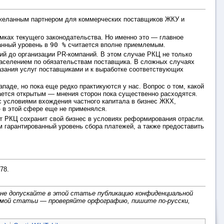
Ц желанным партнером для коммерческих поставщиков ЖКУ и
амках текущего законодательства. Но именно это — главное
анный уровень в
90 %
считается вполне приемлемым.
ий до организации PR-компаний. В этом случае РКЦ не только
 населением по обязательствам поставщика. В сложных случаях
азания услуг поставщиками и к выработке соответствующих
аде, но пока еще редко практикуются у нас. Вопрос о том, какой
ается открытым — мнения сторон пока существенно расходятся.
 с условиями вхождения частного капитала в бизнес ЖКХ,
 в этой сфере еще не применялся.
 РКЦ сохранит свой бизнес в условиях реформирования отрасли.
 гарантированный уровень сбора платежей, а также предоставить
78.
 не допускайте в этой статье публикацию конфиденциальной
амой статьи — проверяйте орфографию, пишите по-русски,