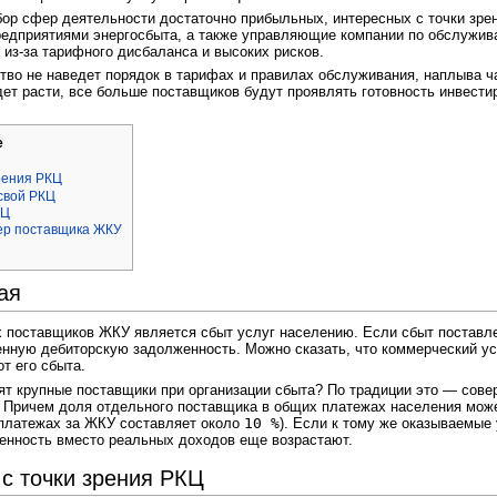
р сфер деятельности достаточно прибыльных, интересных с точки зрени
предприятиями энергосбыта, а также управляющие компании по обслужи
из-за тарифного дисбаланса и высоких рисков.
тво не наведет порядок в тарифах и правилах обслуживания, наплыва ча
ет расти, все больше поставщиков будут проявлять готовность инвести
е
рения РКЦ
свой РКЦ
КЦ
ер поставщика ЖКУ
ая
 поставщиков ЖКУ является сбыт услуг населению. Если сбыт поставлен
енную дебиторскую задолженность. Можно сказать, что коммерческий у
т его сбыта.
т крупные поставщики при организации сбыта? По традиции это — сове
 Причем доля отдельного поставщика в общих платежах населения может
платежах за ЖКУ составляет около
10 %
). Если к тому же оказываемые 
енность вместо реальных доходов еще возрастают.
с точки зрения РКЦ