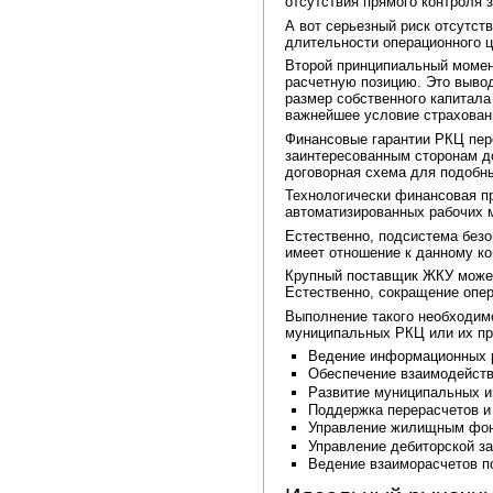
отсутствия прямого контроля 
А вот серьезный риск отсутст
длительности операционного ц
Второй принципиальный момен
расчетную позицию. Это выво
размер собственного капитал
важнейшее условие страхован
Финансовые гарантии РКЦ пер
заинтересованным сторонам до
договорная схема для подобны
Технологически финансовая п
автоматизированных рабочих м
Естественно, подсистема безо
имеет отношение к данному ко
Крупный поставщик ЖКУ может 
Естественно, сокращение опе
Выполнение такого необходим
муниципальных РКЦ или их пра
Ведение информационных 
Обеспечение взаимодейств
Развитие муниципальных 
Поддержка перерасчетов и 
Управление жилищным фонд
Управление дебиторской з
Ведение взаиморасчетов п