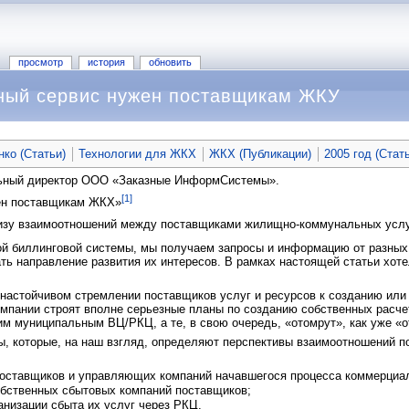
просмотр
история
обновить
тный сервис нужен поставщикам ЖКУ
ко (Статьи)
Технологии для ЖКХ
ЖКХ (Публикации)
2005 год (Стат
льный директор ООО «Заказные ИнформСистемы».
[1]
ен поставщикам ЖКХ»
зу взаимоотношений между поставщиками жилищно-коммунальных услуг
ой биллинговой системы, мы получаем запросы и информацию от разных
ать направление развития их интересов. В рамках настоящей статьи хот
настойчивом стремлении поставщиков услуг и ресурсов к созданию или 
пании строят вполне серьезные планы по созданию собственных расчет
м муниципальным ВЦ/РКЦ, а те, в свою очередь, «отомрут», как уже «
ы, которые, на наш взгляд, определяют перспективы взаимоотношений 
поставщиков и управляющих компаний начавшегося процесса коммерциа
бственных сбытовых компаний поставщиков;
анизации сбыта их услуг через РКЦ.