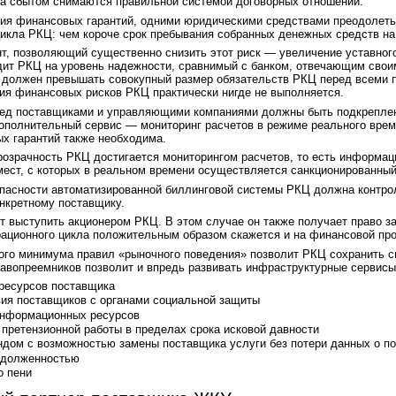
за сбытом снимаются правильной системой договорных отношений.
вия финансовых гарантий, одними юридическими средствами преодолеть
икла РКЦ: чем короче срок пребывания собранных денежных средств на
т, позволяющий существенно снизить этот риск — увеличение уставног
дит РКЦ на уровень надежности, сравнимый с банком, отвечающим свои
а должен превышать совокупный размер обязательств РКЦ перед всеми п
ия финансовых рисков РКЦ практически нигде не выполняется.
ед поставщиками и управляющими компаниями должны быть подкреплен
полнительный сервис — мониторинг расчетов в режиме реального времени
х гарантий также необходима.
розрачность РКЦ достигается мониторингом расчетов, то есть информа
ест, с которых в реальном времени осуществляется санкционированный 
пасности автоматизированной биллинговой системы РКЦ должна контрол
нкретному поставщику.
выступить акционером РКЦ. В этом случае он также получает право за
рационного цикла положительным образом скажется и на финансовой пр
ого минимума правил «рыночного поведения» позволит РКЦ сохранить с
вопреемников позволит и впредь развивать инфраструктурные сервисы,
ресурсов поставщика
ия поставщиков с органами социальной защиты
информационных ресурсов
претензионной работы в пределах срока исковой давности
ом с возможностью замены поставщика услуги без потери данных о по
адолженностью
о пени