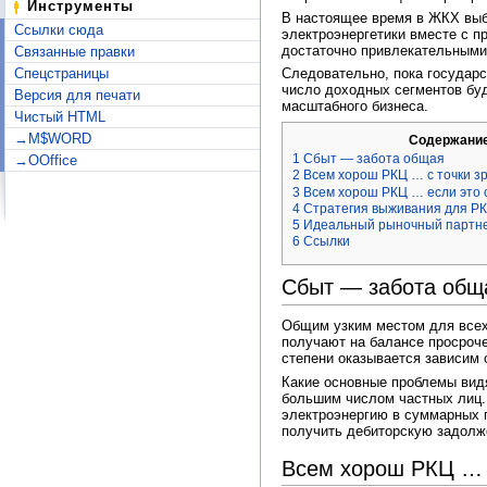
Инструменты
В настоящее время в ЖКХ выбо
Ссылки сюда
электроэнергетики вместе с 
достаточно привлекательными 
Связанные правки
Спецстраницы
Следовательно, пока государс
число доходных сегментов буд
Версия для печати
масштабного бизнеса.
Чистый HTML
→M$WORD
Содержани
1
Сбыт — забота общая
→OOffice
2
Всем хорош РКЦ … с точки з
3
Всем хорош РКЦ … если это 
4
Стратегия выживания для Р
5
Идеальный рыночный партн
6
Ссылки
Сбыт — забота общ
Общим узким местом для всех
получают на балансе просроч
степени оказывается зависим о
Какие основные проблемы видя
большим числом частных лиц.
электроэнергию в суммарных 
получить дебиторскую задолж
Всем хорош РКЦ … 