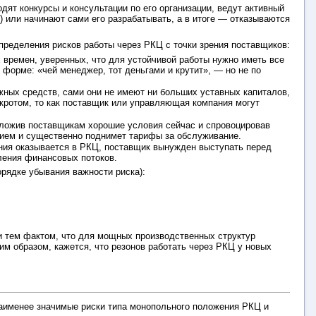
ят конкурсы и консультации по его организации, ведут активный
 или начинают сами его разрабатывать, а в итоге — отказываются
пределения рисков работы через РКЦ с точки зрения поставщиков:
 времен, уверенных, что для устойчивой работы нужно иметь все
 форме: «чей менеджер, тот деньгами и крутит», — но не по
жных средств, сами они не имеют ни больших уставных капиталов,
кротом, то как поставщик или управляющая компания могут
дложив поставщикам хорошие условия сейчас и спровоцировав
ием и существенно поднимет тарифы за обслуживание.
ния оказывается в РКЦ, поставщик вынужден выступать перед
еления финансовых потоков.
орядке убывания важности риска):
и тем фактом, что для мощных производственных структур
м образом, кажется, что резонов работать через РКЦ у новых
наименее значимые риски типа монопольного положения РКЦ и