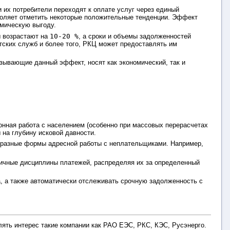
 их потребители переходят к оплате услуг через единый
воляет отметить некоторые положительные тенденции. Эффект
омическую выгоду.
ы возрастают на
10-20 %
, а сроки и объемы задолженностей
ских служб и более того, РКЦ может предоставлять им
зывающие данный эффект, носят как экономический, так и
онная работа с населением (особенно при массовых перерасчетах
на глубину исковой давности.
 разные формы адресной работы с неплательщиками. Например,
ичные дисциплины платежей, распределяя их за определенный
 а также автоматически отслеживать срочную задолженность с
лять интерес такие компании как РАО ЕЭС, РКС, КЭС, Русэнерго.