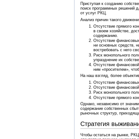
Приступая к созданию собстве
поиск программных решений дл
от услуг РКЦ.
Анализ причин такого движени
Отсутствие прямого кон
в своем хозяйстве, дос
содержанию.
Отсутствие финансовых
ни основных средств, н
востребовать с него св
Риск монопольного пол
упразднение их собств
Отсутствие финансовой
ним «просителем», чтоб
На наш взгляд, более объекти
Отсутствие финансовых
Отсутствие финансовой
Риск монопольного пол
Отсутствие прямого кон
Однако, независимо от значим
содержание собственных сбыто
рыночных структур, приходящи
Стратегия выживан
Чтобы остаться на рынке, РКЦ