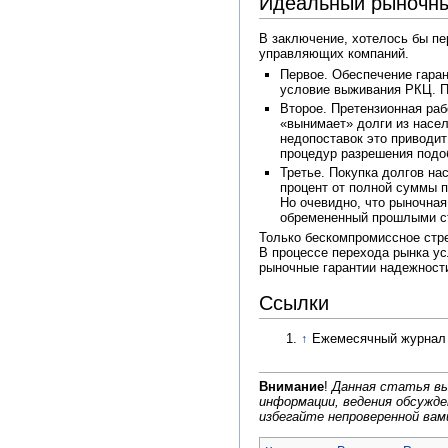
Идеальный рыночны
В заключение, хотелось бы п
управляющих компаний.
Первое. Обеспечение гаран
условие выживания РКЦ. П
Второе. Претензионная раб
«вынимает» долги из насел
недопоставок это приводи
процедур разрешения подо
Третье. Покупка долгов на
процент от полной суммы 
Но очевидно, что рыночная
обремененный прошлыми ст
Только бескомпромиссное стр
В процессе перехода рынка ус
рыночные гарантии надежности
Ссылки
↑
Ежемесячный журнал р
Внимание
!
Данная статья вы
информации, ведения обсужд
избегайте непроверенной вам