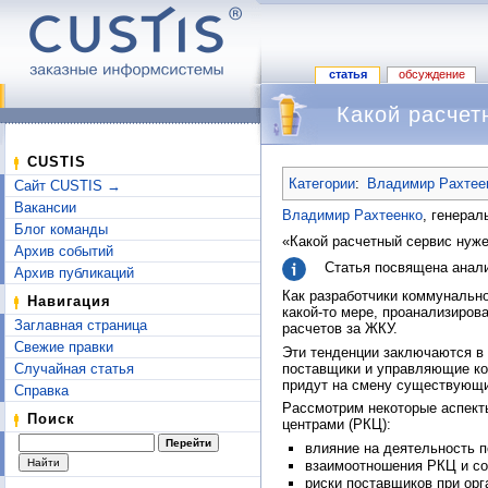
статья
обсуждение
Какой расче
Перейти к:
навигация
,
поиск
CUSTIS
Категории
:
Владимир Рахтеен
Сайт CUSTIS →
Вакансии
Владимир Рахтеенко
, генера
Блог команды
«Какой расчетный сервис нуж
Архив событий
Статья посвящена анали
Архив публикаций
Как разработчики коммунальн
Навигация
какой-то мере, проанализиров
Заглавная страница
расчетов за ЖКУ.
Свежие правки
Эти тенденции заключаются в 
поставщики и управляющие ком
Случайная статья
придут на смену существующи
Справка
Рассмотрим некоторые аспект
Поиск
центрами (РКЦ):
влияние на деятельность 
взаимоотношения РКЦ и со
риски поставщиков при орг