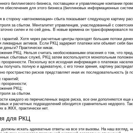
нного биллингового бизнеса, поставщики и управляющие компании провод
я обеспечения для этого бизнеса (биллиновых информационных систем)
я в сторону «автономизации» сбыта показывает следующую картину рас
троля за сбытом. Менталитет управленцев, унаследованный с советских
таточно силен и по сей день. В новые времена он трансформировался по
 гарантий. Хотя через расчетные центры проходят большие потоки дене
и ликвидных активов. Если РКЦ задержит платежи или объявит себя бан
ои деньги? Практически никак.
ожения РКЦ. Нельзя считать необоснованными опасения о том, что пре
енных сбытовых служб, РКЦ затем воспользуется монопольным положен
 прозрачности. Поскольку вся исходная информация о платежах населе
ы получать полную и адекватную, с его точки зрения, картину распред
вно пространство рисков представляет иная их последовательность (в п
 гарантий;
 прозрачности;
ожения РКЦ;
троля за сбытом.
ости каждого из перечисленных видов риска, все они дополняются еще 
вых и расчетных подразделений обходится сравнительно недорого. Таки
х в ЖКХ, практически нет.
ия для РКЦ
 должны искать адекватные ответы на все эти вызовы. На наш взгляд, 