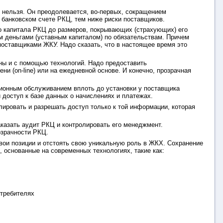
 нельзя. Он преодолевается, во-первых, сокращением
 банковском счете РКЦ, тем ниже риски поставщиков.
о капитала РКЦ до размеров, покрывающих (страхующих) его
м деньгами (уставным капиталом) по обязательствам. Причем
оставщиками ЖКУ. Надо сказать, что в настоящее время это
ы и с помощью технологий. Надо предоставить
 (on-line) или на ежедневной основе. И конечно, прозрачная
ционным обслуживанием вплоть до установки у поставщика
доступ к базе данных о начислениях и платежах.
ировать и разрешать доступ только к той информации, которая
казать аудит РКЦ и контролировать его менеджмент.
озрачности РКЦ.
вои позиции и отстоять свою уникальную роль в ЖКХ. Сохранение
 основанные на современных технологиях, такие как:
требителях