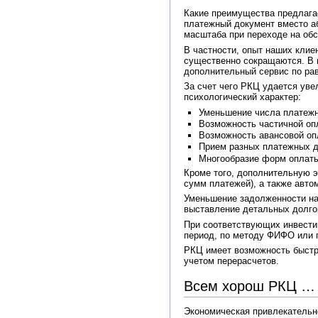
Какие преимущества предлагае
платежный документ вместо а
масштаба при переходе на обс
В частности, опыт наших клие
существенно сокращаются. В 
дополнительный сервис по ра
За счет чего РКЦ удается ув
психологический характер:
Уменьшение числа платежны
Возможность частичной оп
Возможность авансовой оп
Прием разных платежных д
Многообразие форм оплаты 
Кроме того, дополнительную э
сумм платежей), а также авто
Уменьшение задолженности на
выставление детальных долгов
При соответствующих инвести
период, по методу ФИФО или 
РКЦ имеет возможность быстр
учетом перерасчетов.
Всем хорош РКЦ … 
Экономическая привлекательно