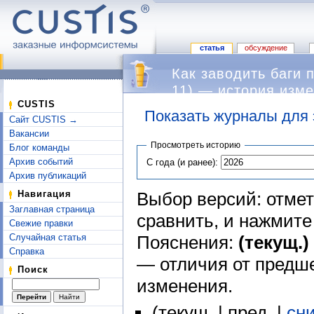
статья
обсуждение
Как заводить баги 
11) — история изм
CUSTIS
Показать журналы для 
Сайт CUSTIS →
Перейти к:
навигация
,
поиск
Вакансии
Просмотреть историю
Блог команды
Архив событий
С года (и ранее):
Архив публикаций
Выбор версий: отмет
Навигация
Заглавная страница
сравнить, и нажмит
Свежие правки
Пояснения:
(текущ.)
Случайная статья
Справка
— отличия от предш
Поиск
изменения.
(текущ. | пред. |
сн