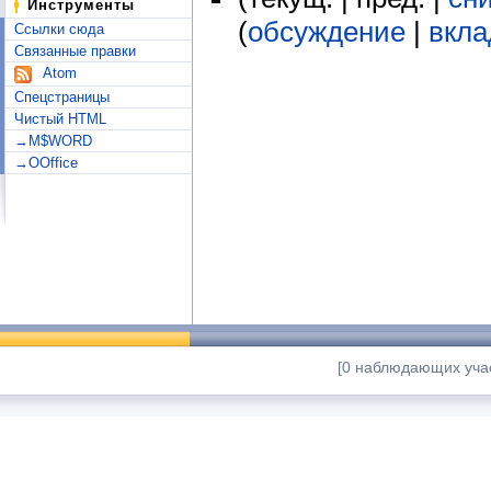
Инструменты
(
обсуждение
|
вкла
Ссылки сюда
Связанные правки
Atom
Спецстраницы
Чистый HTML
→M$WORD
→OOffice
[0 наблюдающих учас