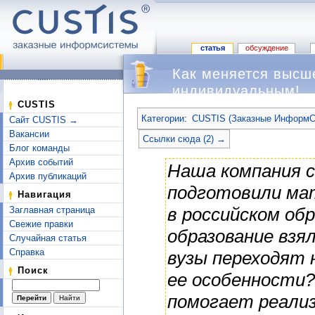
статья
обсуждение
Как меняется высш
индивидуальным!
Перейти к:
навигация
,
поиск
CUSTIS
Категории
:
CUSTIS (Заказные ИнформС
Сайт CUSTIS →
Вакансии
Ссылки сюда (2) →
Блог команды
Архив событий
Наша компания 
Архив публикаций
подготовили ма
Навигация
в российском об
Заглавная страница
Свежие правки
образование взя
Случайная статья
Справка
вузы переходят 
Поиск
ее особенности?
помогает реали