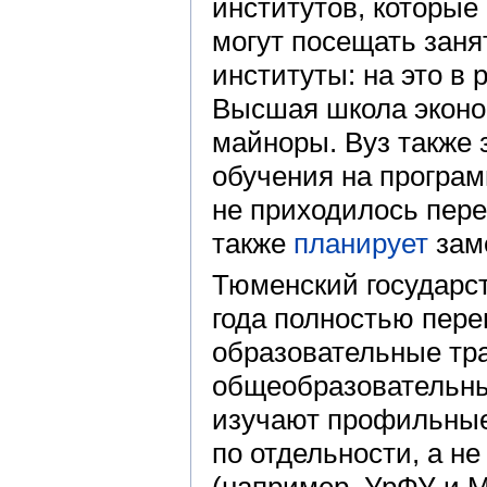
институтов, которые
могут посещать занят
институты: на это в
Высшая школа эконом
майноры. Вуз также
обучения на програм
не приходилось пере
также
планирует
заме
Тюменский государст
года полностью пер
образовательные тра
общеобразовательны
изучают профильные
по отдельности, а не
(например, УрФУ и М