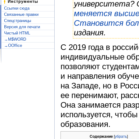
Инструменты
университета? 
Ссылки сюда
меняется высшее
Связанные правки
Спецстраницы
Становится бол
Версия для печати
издания.
Чистый HTML
→M$WORD
С 2019 года в росси
→OOffice
индивидуальные обр
позволяют студента
и направления обуче
на Западе, но в Росс
ее перенимают, рас
Она занимается разр
используется, чтобы
образования.
Содержание
[
убрать
]