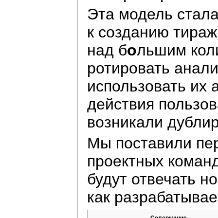
Эта модель стала
к созданию тира
над б
о
льшим кол
ротировать анали
использовать их а
действия пользова
возникали дублир
Мы поставили пер
проектных команд
будут отвечать н
как разрабатывае
Содержание