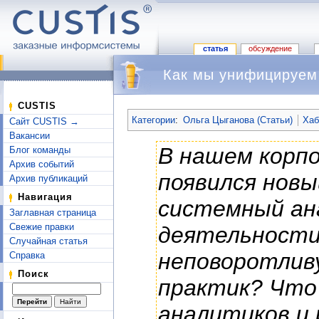
статья
обсуждение
Как мы унифицируем
Перейти к:
навигация
,
поиск
CUSTIS
Категории
:
Ольга Цыганова (Статьи)
Хаб
Сайт CUSTIS →
Вакансии
В нашем корп
Блог команды
Архив событий
появился нов
Архив публикаций
Навигация
системный ан
Заглавная страница
Свежие правки
деятельности
Случайная статья
неповоротлив
Справка
Поиск
практик? Что
аналитиков и