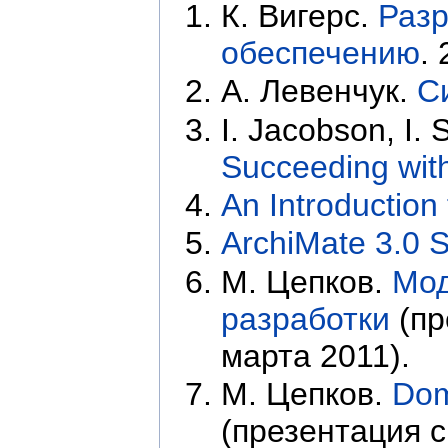
К. Вигерс.
Разр
обеспечению
. 
А. Левенчук.
С
I. Jacobson, I. 
Succeeding wit
An Introduction
ArchiMate 3.0 S
М. Цепков.
Мод
разработки
(пр
марта 2011).
М. Цепков.
Dom
(презентация с