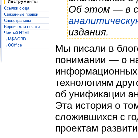
Инструменты
Об этом — в
Ссылки сюда
Связанные правки
аналитическу
Спецстраницы
Версия для печати
издания.
Чистый HTML
→M$WORD
→OOffice
Мы писали в блог
понимании — о на
информационных 
технологиям друг
об унификации ан
Эта история о то
сложившихся с го
проектам развити