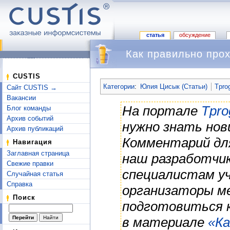
статья
обсуждение
Как правильно прох
Перейти к:
навигация
,
поиск
CUSTIS
Категории
:
Юлия Цисык (Статьи)
Tpro
Сайт CUSTIS →
Вакансии
На портале
Tpro
Блог команды
Архив событий
нужно знать нов
Архив публикаций
Комментарий дл
Навигация
Заглавная страница
наш разработчик
Свежие правки
специалистам у
Случайная статья
Справка
организаторы м
Поиск
подготовиться 
в материале
«Ка