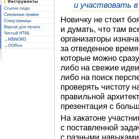
Инструменты
и участвовать в
Ссылки сюда
Связанные правки
Новичку не стоит боя
Спецстраницы
Версия для печати
и думать, что там вс
Чистый HTML
организаторы изнача
→M$WORD
→OOffice
за отведенное время
которые можно сразу
либо на свежие идеи
либо на поиск персп
проверять чистоту н
правильной архитек
презентация с больш
На хакатоне участник
с поставленной зада
с разными навыками