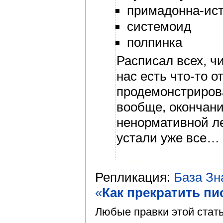
примадонна-ис
системоид
полпинка
Расписал всех, ч
нас есть что-то 
продемонстриров
вообще, окончан
ненормативной ле
устали уже все…
Репликация:
База З
«
Как прекратить пи
Любые правки этой стат