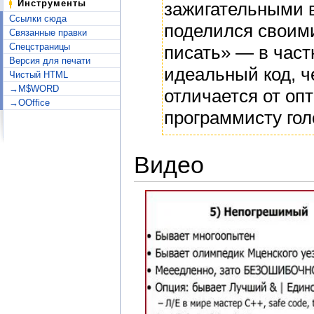
Инструменты
зажигательными 
Ссылки сюда
поделился своими
Связанные правки
Спецстраницы
писать» — в част
Версия для печати
идеальный код, 
Чистый HTML
→M$WORD
отличается от оп
→OOffice
программисту гол
Видео