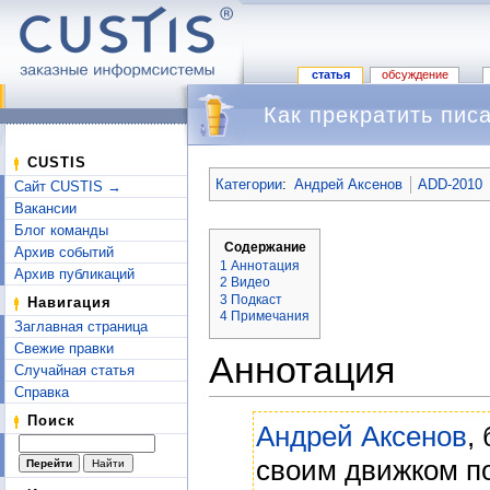
статья
обсуждение
Как прекратить пис
Перейти к:
навигация
,
поиск
CUSTIS
Категории
:
Андрей Аксенов
ADD-2010
Сайт CUSTIS →
Вакансии
Блог команды
Содержание
Архив событий
1
Аннотация
Архив публикаций
2
Видео
3
Подкаст
Навигация
4
Примечания
Заглавная страница
Свежие правки
Аннотация
Случайная статья
Справка
Поиск
Андрей Аксенов
,
своим движком п