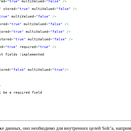
red
=
"true"
 multiValued
=
"false"
/>
"
 stored
=
"true"
 multiValued
=
"false"
/>
true"
 multiValued
=
"false"
/>
ored
=
"true"
 multiValued
=
"false"
/>
tored
=
"true"
 multiValued
=
"false"
/>
stored
=
"true"
 multiValued
=
"false"
/>
ed
=
"true"
 required
=
"true"
/>
xt fields 
(
implemented

tored
=
"false"
 multiValued
=
"true"
/>


l be a required field

ике данных, оно необходимо для внутренних целей Solr’а, наприм