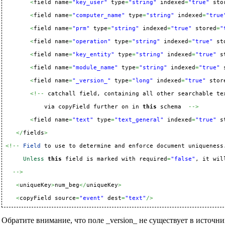
<
field name
=
"key_user"
 type
=
"string"
 indexed
=
"true"
 sto
<
field name
=
"computer_name"
 type
=
"string"
 indexed
=
"true
<
field name
=
"prm"
 type
=
"string"
 indexed
=
"true"
 stored
=
"
<
field name
=
"operation"
 type
=
"string"
 indexed
=
"true"
 st
<
field name
=
"key_entity"
 type
=
"string"
 indexed
=
"true"
 s
<
field name
=
"module_name"
 type
=
"string"
 indexed
=
"true"
 
<
field name
=
"_version_"
 type
=
"long"
 indexed
=
"true"
 stor
<!--
 catchall field, containing all other searchable te
            via copyField further on in 
this
 schema  
-->
<
field name
=
"text"
 type
=
"text_general"
 indexed
=
"true"
 s
</
fields
>
<!--
Field
 to use to determine and enforce document uniqueness.
Unless
this
 field is marked with required
=
"false"
, it wil
-->
<
uniqueKey
>
num_beg
</
uniqueKey
>
<
copyField source
=
"event"
 dest
=
"text"
/>
Обратите внимание, что поле _version_ не существует в источн