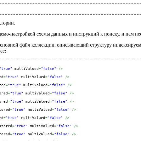
ктории.
мо-настройкой схемы данных и инструкций к поиску, и нам не
основной файл коллекции, описывающий структуру индексируемы
ее:
"true"
 multiValued
=
"false"
/>
ed
=
"true"
 multiValued
=
"false"
/>
red
=
"true"
 multiValued
=
"false"
/>
ored
=
"true"
 multiValued
=
"false"
/>
ored
=
"true"
 multiValued
=
"false"
/>
tored
=
"true"
 multiValued
=
"false"
/>
ed
=
"true"
 multiValued
=
"false"
/>
stored
=
"true"
 multiValued
=
"false"
/>
tored
=
"true"
 multiValued
=
"false"
/>