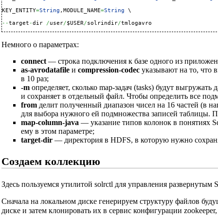
KEY_ENTITY
=
String
,MODULE_NAME
=
String
 \

--
target
-
dir 
/
user
/
$USER
/
solrindir
/
tmlogavro
Немного о параметрах:
connect
— строка подключения к базе одного из приложени
as-avrodatafile
и
compression-codec
указывают на то, что 
в 10 раз;
-m
определяет, сколько map-задач (tasks) будут выгружать
и сохраняет в отдельный файл. Чтобы определить все подмнож
from
делит полученный диапазон чисел на 16 частей (в на
для выбора нужного ей подмножества записей таблицы. По 
map-column-java
— указание типов колонок в понятиях S
ему в этом параметре;
target-dir
— директория в HDFS, в которую нужно сохран
Создаем коллекцию
Здесь пользуемся утилитой solrctl для управления развернутым S
Сначала на локальном диске генерируем структуру файлов будуще
диске и затем клонировать их в сервис конфигурации zookeeper,