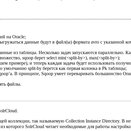
й на Oracle;
выгружаться данные будут в файл(ы) формата avro с указанной к
 данные из таблицы. Несколько задач запускаются параллельно. К
ество, sqoop берет select min(<split-by>), max(<split-by>);
шем примере), и теперь каждая задача будет использовать полу
умолчанию split-by берется как первая колонка в Pk таблицы;
qoop’а. В принципе, Sqoop умеет переваривать большинство Ora
ять файлы.
olrCloud.
й коллекции, так называемую Collection Instance Directory. В 
 из которого SolrCloud читает необходимые для работы настройки