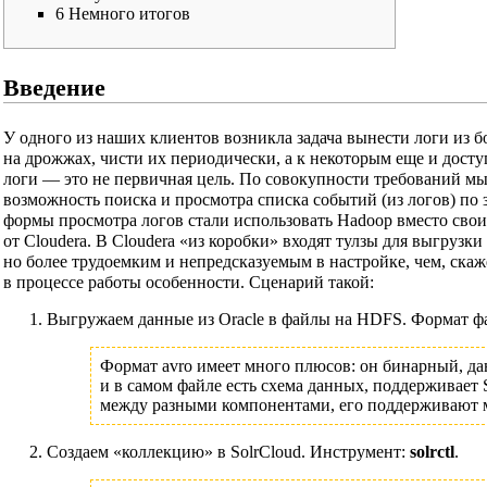
6
Немного итогов
Введение
У одного из наших клиентов возникла задача вынести логи из 
на дрожжах, чисти их периодически, а к некоторым еще и досту
логи — это не первичная цель. По совокупности требований мы
возможность поиска и просмотра списка событий (из логов) п
формы просмотра логов стали использовать Hadoop вместо свои
от Cloudera. В Cloudera «из коробки» входят тулзы для выгрузк
но более трудоемким и непредсказуемым в настройке, чем, скаж
в процессе работы особенности. Сценарий такой:
Выгружаем данные из Oracle в файлы на HDFS. Формат ф
Формат avro имеет много плюсов: он бинарный, дан
и в самом файле есть схема данных, поддерживает
между разными компонентами, его поддерживают м
Создаем «коллекцию» в SolrCloud. Инструмент:
solrctl
.