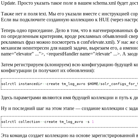
Update. Просто указать такое поле в вашем schema.xml будет дос
Также нет и поля text. Мы его указали вместе с инструкцией co
Если вы подключите созданную коллекцию к HUE (через настрое
Теперь одно приседание. Дело в том, что в нагенерированных 
по определенным критериям, вроде рекламных объявлений сверху 
рекламных фраз можно посмотреть в conf\elevate.xml). У нас же 
механизм неинтересен для нашей задачи, вырезаем его, а именно
name="elevator" ...">, <requestHandler name="/elevate" ...>. А з
Затем регистрируем (клонируем) всю конфигурацию будущей колле
конфигурации (и получают их обновления):
solrctl instancedir
--
create tm_log_avro $HOME
/
solr_configs_for_
Здесь параметрами являются имя будущей коллекции и путь к 
Ну и последний шаг на этом этапе — создание коллекции с зада
solrctl collection
--
create tm_log_avro 
-
s 
1
Эта команда создает коллекцию на основе зарегистрированной 