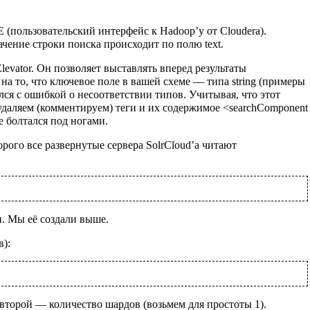
E (пользовательский интерфейс к Hadoop’у от Clouderа).
чение строки поиска происходит по полю text.
vator. Он позволяет выставлять вперед результаты
на то, что ключевое поле в вашей схеме — типа string (примеры
ался с ошибкой о несоответствии типов. Учитывая, что этот
и удаляем (комментируем) теги и их содержимое <searchComponent
не болтался под ногами.
орого все развернутые сервера SolrCloud’а читают
. Мы её создали выше.
в):
второй — количество шардов (возьмем для простоты 1).