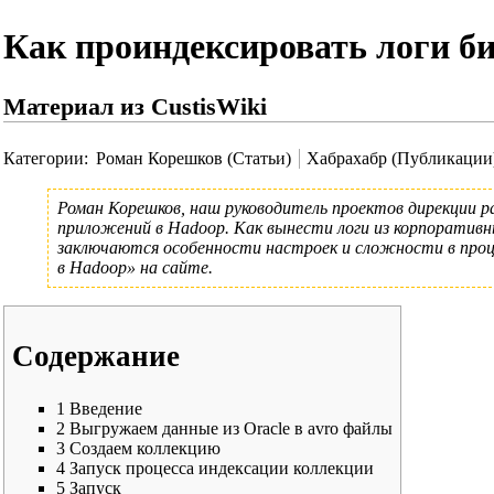
Как проиндексировать логи би
Материал из CustisWiki
Категории
:
Роман Корешков (Статьи)
Хабрахабр (Публикации
Роман Корешков
, наш руководитель проектов дирекции р
приложений в Hadoop. Как вынести логи из корпоратив
заключаются особенности настроек и сложности в проц
в Hadoop»
на сайте.
Содержание
1
Введение
2
Выгружаем данные из Oracle в avro файлы
3
Создаем коллекцию
4
Запуск процесса индексации коллекции
5
Запуск