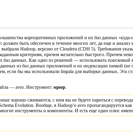
большинства корпоративных приложений и их баз данных «куда-н
п должен быть обеспечен в течение многих лет, да еще и анализ
 выбрали Hadoop, версию от Cloudera (CDH 5). Требования указ
о заданным критериям, причем желательно быстрого. Причем не
х баз данных. Как одно из решений — использовать поисковый м
и данных из баз данных приложений и их индексации пачкой (не п
ем, если бы мы использовали Impala для выборки данных. Эта ст
айла — avro. Инструмент:
sqoop
.
ные хорошо сжимаются, с ним вы не будете париться с переводам
 Schema Evolution. Вообще, в Hadoop’е avro пропагандируется 
ногие инструменты и компоненты. И есть еще один плюс именно