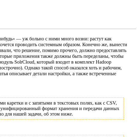
ибудь» — уж больно с ними много возни: растут как
 хочется проводить системным образом. Конечно же, вынести
ывали, что решение, помимо прочего, должно предоставлять
которые приложения также должны быть переделаны, чтобы
одуль SolrCloud, который входит в комплект Hadoop
острочно). Однако такой способ оказался хоть и рабочим,
атья описывает детали настройки, а также встреченные
и каретки и с запятыми в текстовых полях, как с CSV,
как унифицированный формат хранения и передачи данных
 для нашей задачи, об этом ниже.