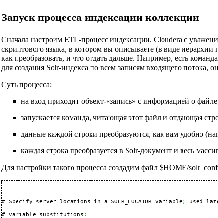
Запуск процесса индексации коллекции
Сначала настроим ETL-процесс индексации. Cloudera с уважение
скриптового языка, в котором вы описываете (в виде иерархии 
как преобразовать, и что отдать дальше. Например, есть команд
для создания Solr-индекса по всем записям входящего потока, о
Суть процесса:
на вход приходит объект-«запись» с информацией о файле
запускается команда, читающая этот файл и отдающая стро
данные каждой строки преобразуются, как вам удобно (нап
каждая строка преобразуется в Solr-документ и весь масс
Для настройки такого процесса создадим файл $HOME/solr_confi
# Specify server locations in a SOLR_LOCATOR variable
;
 used late
# variable substitutions
: