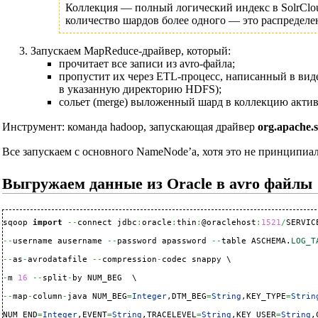
Коллекция — полный логический индекс в SolrClou
количество шардов более одного — это распределе
Запускаем
MapReduce-драйвер
, который:
прочитает все записи из avro-файла;
пропустит их через ETL-процесс, написанный в виде
в указанную директорию HDFS);
сольет (merge) выложенный шард в коллекцию активного
Инструмент: команда hadoop, запускающая драйвер
org.apache.
Все запускаем с основного NameNode’а, хотя это не принципиаль
Выгружаем данные из Oracle в avro файлы
sqoop 
import
--
connect jdbc
:
oracle
:
thin
:
@oraclehost
:
1521
/
SERVIC
--
username ausername 
--
password apassword 
--
table ASCHEMA.
LOG_T
--
as
-
avrodatafile 
--
compression
-
codec snappy \

-
m 
16
--
split
-
by NUM_BEG  \

--
map
-
column
-
java NUM_BEG
=
Integer
,DTM_BEG
=
String
,KEY_TYPE
=
Strin
NUM_END
=
Integer
,EVENT
=
String
,TRACELEVEL
=
String
,KEY_USER
=
String
,