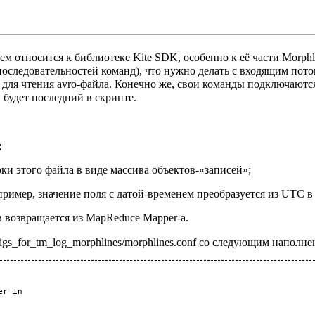
м относится к библиотеке Kite SDK, особенно к её части Morphl
последовательностей команд), что нужно делать с входящим пото
а для чтения avro-файла. Конечно же, свои команды подключаютс
н будет последний в скрипте.
;
ки этого файла в виде массива объектов-«записей»;
ример, значение поля с датой-временем преобразуется из UTC в
ив возвращается из MapReduce Mapper-а.
gs_for_tm_log_morphlines/morphlines.conf со следующим наполне
r in
