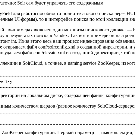
таточно: Solr сам будет управлять его содержимым.
pyField для работоспособности полнотекстового поиска через HU
чные UI-формы), то в интерфейсе поиска по этой коллекции зна
файлах-примерах включен один механизм поискового движка — Ele
в результатах поиска в Yandex. Так вот в примере он настроен 
стоит int. Из-за этого весь наш процесс индексирования обвалив
: открываем файл conf/solrconfig.xml в созданной директории, 
аодно удаляем файл conf\elevate.xml из созданной директории, чтоб 
кции в SolrCloud, а точнее, в naming service ZooKeeper, из кот
tm_log
директории на локальном диске, содержащей файлы конфигурации
нным количеством шардов (равное количеству SolrCloud-серверо
в ZooKeeper конфигурации. Первый параметр — имя коллекции, 