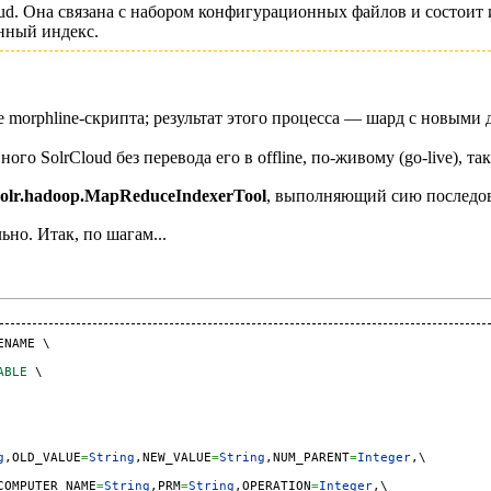
d. Она связана с набором конфигурационных файлов и состоит и
нный индекс.
 morphline-скрипта; результат этого процесса — шард с новыми
 SolrCloud без перевода его в offline, по-живому (go-live), так
solr.hadoop.MapReduceIndexerTool
, выполняющий сию последов
но. Итак, по шагам...
ENAME \

ABLE
 \

g
,OLD_VALUE
=
String
,NEW_VALUE
=
String
,NUM_PARENT
=
Integer
,\

COMPUTER_NAME
=
String
,PRM
=
String
,OPERATION
=
Integer
,\
