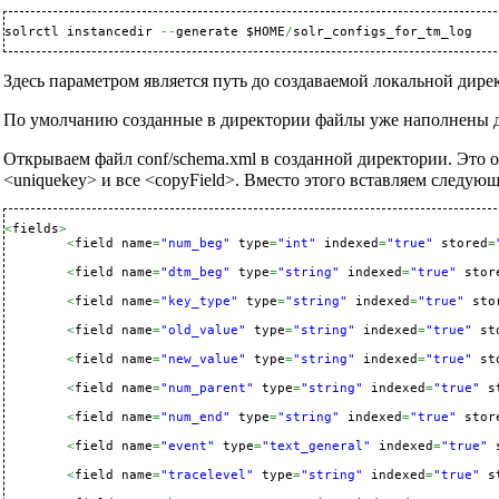
solrctl instancedir 
--
generate $HOME
/
solr_configs_for_tm_log
Здесь параметром является путь до создаваемой локальной дире
По умолчанию созданные в директории файлы уже наполнены де
Открываем файл conf/schema.xml в созданной директории. Это 
<uniquekey> и все <copyField>. Вместо этого вставляем следующ
<
fields
>
<
field name
=
"num_beg"
 type
=
"int"
 indexed
=
"true"
 stored
=
<
field name
=
"dtm_beg"
 type
=
"string"
 indexed
=
"true"
 stor
<
field name
=
"key_type"
 type
=
"string"
 indexed
=
"true"
 sto
<
field name
=
"old_value"
 type
=
"string"
 indexed
=
"true"
 st
<
field name
=
"new_value"
 type
=
"string"
 indexed
=
"true"
 st
<
field name
=
"num_parent"
 type
=
"string"
 indexed
=
"true"
 s
<
field name
=
"num_end"
 type
=
"string"
 indexed
=
"true"
 stor
<
field name
=
"event"
 type
=
"text_general"
 indexed
=
"true"
 
<
field name
=
"tracelevel"
 type
=
"string"
 indexed
=
"true"
 s