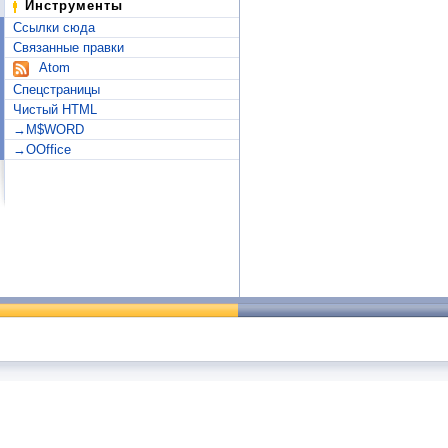
Инструменты
Ссылки сюда
Связанные правки
Atom
Спецстраницы
Чистый HTML
→M$WORD
→OOffice