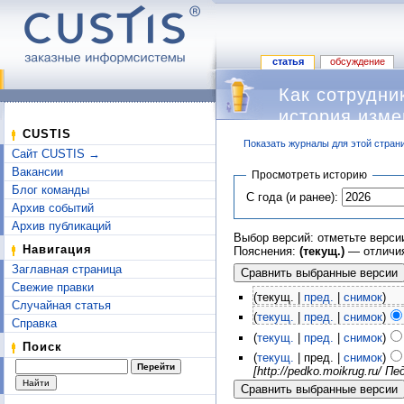
статья
обсуждение
Как сотрудни
история изм
CUSTIS
Показать журналы для этой стран
Сайт CUSTIS →
Перейти к:
навигация
,
поиск
Вакансии
Просмотреть историю
Блог команды
С года (и ранее):
Архив событий
Архив публикаций
Выбор версий: отметьте верси
Навигация
Пояснения:
(текущ.)
— отличия
Заглавная страница
Свежие правки
(текущ. |
пред.
|
снимок
)
Случайная статья
(
текущ.
|
пред.
|
снимок
)
Справка
(
текущ.
|
пред.
|
снимок
)
Поиск
(
текущ.
| пред. |
снимок
)
[http://pedko.moikrug.ru/ 