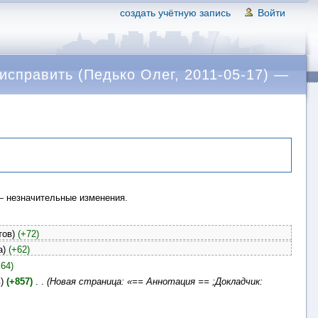
создать учётную запись
Войти
 исправить (Педько Олег, 2011-05-17) —
 незначительные изменения.
тов)
(+72)
а)
(+62)
+64)
)
(+857)
‎
. .
(Новая страница: «== Аннотация == ;Докладчик: