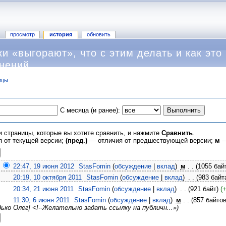
просмотр
история
обновить
ки «выгорают», что с этим делать и как это
енений
ицы
С месяца (и ранее):
и страницы, которые вы хотите сравнить, и нажмите
Сравнить
.
 от текущей версии;
(пред.)
— отличия от предшествующей версии;
м
—
22:47, 19 июня 2012
‎
StasFomin
(
обсуждение
|
вклад
)
‎
м
. .
(1055 бай
20:19, 10 октября 2011
‎
StasFomin
(
обсуждение
|
вклад
)
‎
. .
(983 байт
20:34, 21 июня 2011
‎
StasFomin
(
обсуждение
|
вклад
)
‎
. .
(921 байт)
(
11:30, 6 июня 2011
‎
StasFomin
(
обсуждение
|
вклад
)
‎
м
. .
(857 байтов
Педько Олег] <!--Желательно задать ссылку на публичн...»)