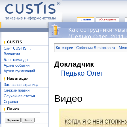
статья
обсуждение
Как сотрудники «выг
(Педько Олег, 2011-
Перейти к:
навигация
,
поиск
CUSTIS
Категории
:
Собрания Stratoplan.ru
Мене
Сайт CUSTIS →
Вакансии
Блог команды
Докладчик
Архив событий
Архив публикаций
Педько Олег
Навигация
Заглавная страница
Свежие правки
Видео
Случайная статья
Справка
Поиск