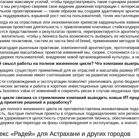
агаем максимум усилий, чтобы предусматривать такие сценарии развит
ого мы регулярно сверяем свое видение движения корпорации с интерес
льном проектировании — таким образом мы создаем адаптивную архитек
ь поддерживать взрывной рост числа пользователей, точек инсталляции
огда из-за отраслевых или экономических кризисов кардинальное измен
ванная проектная деятельность с привлечением ключевых стейкхолдеро
тся представления о результатах проекта, перепроектируется архитект
желательно, чтобы у бизнеса была возможность выбирать из нескольки
нием техактивов, систем из числа best-of-breed, применением методов 
благодаря рыночным практикам, компонентной архитектуре, прототипиро
еализации масштабных проектов изменений мы, скорее, столкнемся со с
ддержке пользователей, внедрении новой организационной культуры, а не
й смысл работы на полном жизненном цикле? Что компании выигр
рациях существует приемлемый для их отраслей и масштаба размер ИТ
ольшее значение имеет соотношение затрат на развитие конкурентных 
сти сопровождения и эксплуатации позволяет увеличивать долю бюджета
ических активов и работа в коротких инвестиционных циклах оптимизиру
 business value от изменений и сократить риски в случае неудачных про
м цикле связана со стремлением компаний выводить новые ИТ-прод
од принятие решений и разработку?
ия полного жизненного цикла не противопоставлена инновативным подх
сть, быстрые пилотные проекты в отдельных подразделениях или регион
ом удерживается целостность стратегии развития бизнеса, обеспечива
держки при переходе на фазы сопровождения и эксплуатации, а значит
кс «Радей» для Астрахани и других городов