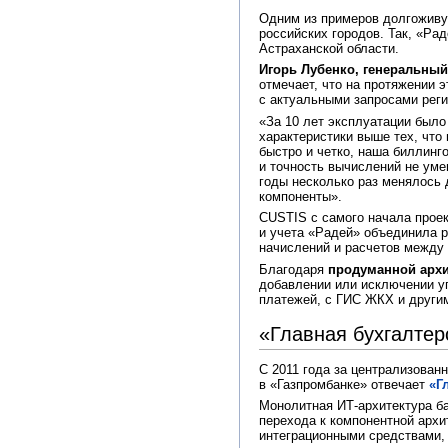
Одним из примеров долгоживу
российских городов. Так, «Ра
Астраханской области.
Игорь Лубенко, генеральны
отмечает, что на протяжении 
с актуальными запросами реги
«За 10 лет эксплуатации было
характеристики выше тех, что
быстро и четко, наша биллинг
и точность вычислений не уме
годы несколько раз менялось
компоненты».
CUSTIS с самого начала проек
и учета «Радей» объединила 
начислений и расчетов между
Благодаря
продуманной архи
добавлении или исключении у
платежей, с ГИС ЖКХ и друг
«Главная бухгалтер
С 2011 года за централизован
в «Газпромбанке» отвечает
«Г
Монолитная ИТ-архитектура ба
перехода к компонентной архи
интеграционными средствами, 