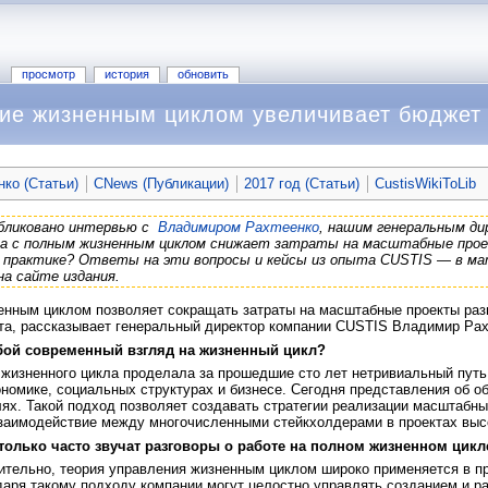
просмотр
история
обновить
ие жизненным циклом увеличивает бюджет 
ко (Статьи)
CNews (Публикации)
2017 год (Статьи)
CustisWikiToLib
бликовано интервью с
Владимиром Рахтеенко
, нашим генеральным ди
та с полным жизненным циклом снижает затраты на масштабные прое
на практике? Ответы на эти вопросы и кейсы из опыта CUSTIS — в м
а сайте издания.
енным циклом позволяет сокращать затраты на масштабные проекты раз
а, рассказывает генеральный директор компании CUSTIS Владимир Рах
обой современный взгляд на жизненный цикл?
жизненного цикла проделала за прошедшие сто лет нетривиальный путь
номике, социальных структурах и бизнесе. Сегодня представления об о
ях. Такой подход позволяет создавать стратегии реализации масштабны
заимодействие между многочисленными стейкхолдерами в проектах выс
только часто звучат разговоры о работе на полном жизненном цикле
тельно, теория управления жизненным циклом широко применяется в п
даря такому подходу компании могут целостно управлять созданием и р