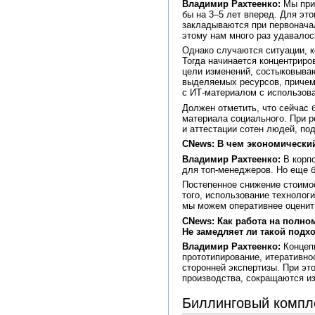
Владимир Рахтеенко:
Мы прил
бы на 3–5 лет вперед. Для эт
закладываются при первонача
этому нам много раз удавалос
Однако случаются ситуации, к
Тогда начинается концентриро
цели изменений, состыковываю
выделяемых ресурсов, причем 
с ИТ-материалом с использова
Должен отметить, что сейчас 
материала социального. При р
и аттестации сотен людей, по
CNews: В чем экономически
Владимир Рахтеенко:
В корпо
для топ-менеджеров. Но еще б
Постепенное снижение стоимо
того, использование технолог
мы можем оперативнее оценить
CNews: Как работа на полно
Не замедляет ли такой подх
Владимир Рахтеенко:
Концепц
прототипирование, итеративно
сторонней экспертизы. При эт
производства, сокращаются из
Биллинговый компле