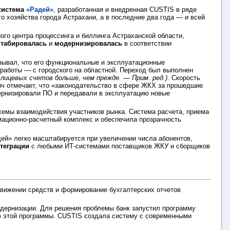
система
«Радей»
, разработанная и внедренная CUSTIS в ряде
 хозяйства города Астрахани, а в последние два года — и всей
го центра процессинга и биллинга Астраханской области,
табировалась
и
модернизировалась
в соответствии
азывал, что его функциональные и эксплуатационные
 работы — с городского на областной. Переход был выполнен
лицевых счетов больше, чем
прежде.
— Прим. ред.)
. Скорость
ич отмечает, что «законодательство в сфере ЖКХ за прошедшие
ернизировали ПО и передавали в эксплуатацию новые
хемы взаимодействия участников рынка. Система расчета, приема
ационно-расчетный комплекс и обеспечила прозрачность
ей» легко масштабируется при увеличении числа абонентов,
теграции
с любыми ИТ-системами поставщиков ЖКУ и сборщиков
движении средств и формирование бухгалтерских отчетов
одернизации. Для решения проблемы банк запустил программу
ью этой программы. CUSTIS создала систему с современными