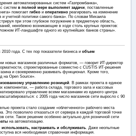
едрения автоматизированных систем «Газпромбанка»,
кс систем
в
полной мере выполняет задачи
, поставленные
книга» помогает
гибко
и
оперативно
реагировать на изменение
 и учетной политики самого банка». По словам Михаила
стрируя при этом глубокое погружение в предметную область,
аний, неизбежно возникающие в ходе столь крупных проектов:
ложном ИТ-ландшафте одного из крупнейших банков страны».
2010 года. С тех пор показатели бизнеса и
объем
отни новых магазинов различных форматов, — говорит ИТ-директор
форматности, спроектированные совместно с CUSTIS ИТ-решения
азина и своевременно развивать функционал. Кроме того,
д на Open Source».
лизованному управлению розницей
. В рамках проекта в единое
 компонентах, — работа склада, торгового зала и кассовых
матизировало управление всеми магазинами из единого центра
асштабироваться: с 2005 года число магазинов сети выросло с 90
елью проекта стало создание «облегченного» рабочего места
. Это позволило отказаться от сервера в каждой торговой точке
ов сети. Такое решение особенно актуально для розничной сети
раты
на автоматизацию.
 использовать, настраивать и обслуживать
. Даже неопытные
доступна вся необходимая справочная информация.