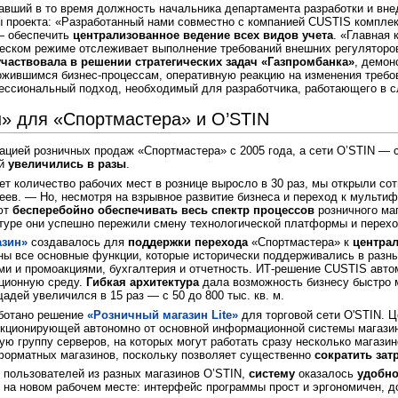
мавший в то время должность начальника департамента разработки и вн
ты проекта: «Разработанный нами совместно с компанией CUSTIS компле
 — обеспечить
централизованное ведение всех видов учета
. «Главная 
ческом режиме отслеживает выполнение требований внешних регуляторов
частвовала в решении стратегических задач «Газпромбанка»
, демон
жившимся бизнес-процессам, оперативную реакцию на изменения требов
ссиональный подход, необходимый для разработчика, работающего в с
» для «Спортмастера» и O’STIN
цией розничных продаж «Спортмастера» с 2005 года, а сети O’STIN — с 
й
увеличились в разы
.
ет количество рабочих мест в рознице выросло в 30 раз, мы открыли с
еев. — Но, несмотря на взрывное развитие бизнеса и переход к мульти
яют
бесперебойно обеспечивать весь спектр процессов
розничного маг
туре они успешно пережили смену технологической платформы и перехо
азин»
создавалось для
поддержки перехода
«Спортмастера» к
центра
ы все основные функции, которые исторически поддерживались в разных
ми и промоакциями, бухгалтерия и отчетность. ИТ-решение CUSTIS авто
ционную среду.
Гибкая архитектура
дала возможность бизнесу быстро м
адей увеличился в 15 раз — с 50 до 800 тыс. кв. м.
аботано решение
«Розничный магазин Lite»
для торговой сети O'STIN. Ц
нкционирующей автономно от основной информационной системы магазина
ю группу серверов, на которых могут работать сразу несколько магазин
орматных магазинов, поскольку позволяет существенно
сократить зат
 пользователей из разных магазинов O’STIN,
систему
оказалось
удобно
 на новом рабочем месте: интерфейс программы прост и эргономичен, 