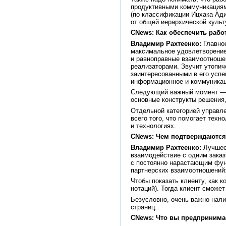
продуктивными коммуникациями
(по классификации Ицхака Ади
от общей иерархической культ
CNews: Как обеспечить раб
Владимир Рахтеенко:
Главное
максимальное удовлетворение
и равноправные взаимоотноше
реализаторами. Звучит утопич
заинтересованными в его усп
информационное и коммуникац
Следующий важный момент — ра
основные конструкты решения,
Отдельной категорией управле
всего того, что помогает тех
и технологиях.
CNews: Чем подтверждаются
Владимир Рахтеенко:
Лучшее
взаимодействие с одним заказ
с постоянно нарастающим фун
партнерских взаимоотношений:
Чтобы показать клиенту, как 
нотаций). Тогда клиент сможет
Безусловно, очень важно нали
страниц.
CNews: Что вы предпринимае