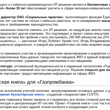
щего и стабильно развивающегося ИТ-решения является
биллинговая 
дей»
более 10 лет
обеспечивает расчеты в сфере жилищно-коммунального
й директор ОАО «Социальные гарантии»
, выполняющего функции Едино
этих лет система не только стабильно работала, но и своевременно
масш
она и требованиями законодательства.
 несколько попыток сменить это ИТ-решение, но каждый раз анализ пок
 предлагают другие компании. Это подтвердил и проект смены масштаба
овая система без проблем стала обслуживать 245 000 абонентов
(на
22% 
ньшились», — рассказал Игорь Лубенко. Кроме того, Игорь Владимиров
 довольно радикально, и каждый раз разработчики системы вовремя мод
та принимала участие в организационном проектировании и выработке с
разрозненные базы данных городских поставщиков ЖКУ в единый информ
 потребителями, управляющими компаниями и поставщиками.
тектуре
, оптимальной функциональности и надежным технологиям «Рад
правляющих компаний или поставщиков услуг. Решение
открыто для
ин
ими порталами, предоставляющими информацию из сферы ЖКХ.
ская книга» для «Газпромбанка»
ное исполнение учетной политики, аккумулирование основных данных о 
лавная бухгалтерская книга»
, созданная специалистами CUSTIS.
нка тормозила бизнес-проекты и становилась все более сложной для м
тектуре и централизации ИТ-систем. Проект «Главная книга» стал част
которая выступает единой точкой контроля и координации учета.