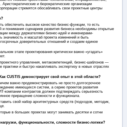
. Аристократические и бюрократические организации
корпорации стремятся обосабливать свои проектные центры
е?
ть обеспечить высокое качество бизнес-функции, то есть
й и понимания сценариев развития бизнеса необходимы открытые
ации между держателями бизнес-идей и инженерами-
ь значимость и масштаб проекта изменений и быть
лгосрочных доверительных отношений и создаем единое
альном этапе проектирования критически важно «угадать»
ет.
 проектного управления, метакомпетенций, бизнес-шаблонов —
е практики и быстро накапливать экспертизу в новых отраслях
ак CUSTIS демонстрирует свой опыт в этой области?
ичем важно продемонстрировать не просто долгосрочное
вождению имеющихся систем, а серию проектов развития
Т-компании контрактов должен подтверждать серьезность
тоянное приращение сложности и функционала.
тавить свой набор архитектурных средств (подходов, методик,
ще.
торые в больших проектах могут занимать десятки и сотни
нагрузки, функциональности, сложности бизнес-логики?