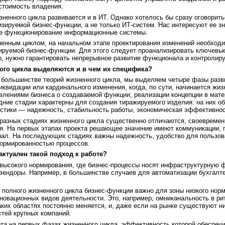
стоимость владения.
зненного цикла развивается и в ИТ. Однако хотелось бы сразу оговори
зируемой бизнес-функции, а не только ИТ-систем. Нас интересуют ее зн
е функционирование информационные системы.
ненным циклом, на начальном этапе проектирования изменений необход
зируемой бизнес-функции. Для этого следует проанализировать ключевы
го, нужно гарантировать непрерывное развитие функционала и контролир
ого цикла выделяются и в чем их специфика?
 большинстве теорий жизненного цикла, мы выделяем четыре фазы разви
квидации или кардинального изменения, когда, по сути, начинается жи
лениями бизнеса о создаваемой функции, реализации концепции в матер
ние стадии характерны для создания тиражируемого изделия: на них об
истики — надежность, стабильность работы, экономическая эффективно
разных стадиях жизненного цикла существенно отличаются, своевременн
ия. На первых этапах проекта решающее значение имеют коммуникации, г
нал. На последующих стадиях важны надежность, удобство для пользов
нормированностью процессов.
актуален такой подход к работе?
высокого нормирования, где бизнес-процессы носят инфраструктурную 
 вендоры. Например, в большинстве случаев для автоматизации бухгалт
 полного жизненного цикла бизнес-функции важно для зоны низкого нор
новационных видов деятельности. Это, например, омниканальность в рит
аких областях постоянно меняется, и, даже если на рынке существуют 
стей крупных компаний.
ота на первых фазах жизненного цикла, эффективность которой обеспеч