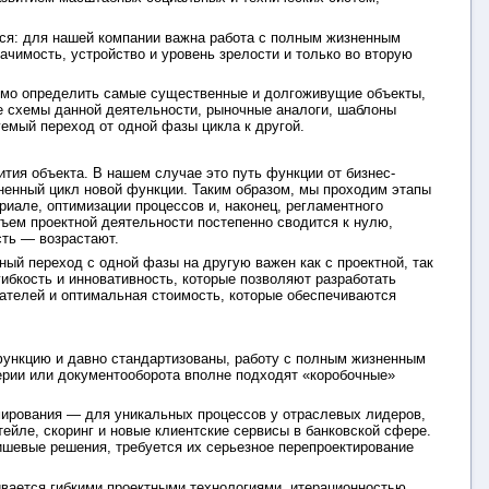
ться: для нашей компании важна работа с полным жизненным
ачимость, устройство и уровень зрелости и только во вторую
имо определить самые существенные и долгоживущие объекты,
е схемы данной деятельности, рыночные аналоги, шаблоны
уемый переход от одной фазы цикла к другой.
тия объекта. В нашем случае это путь функции от бизнес-
зненный цикл новой функции. Таким образом, мы проходим этапы
иале, оптимизации процессов и, наконец, регламентного
ъем проектной деятельности постепенно сводится к нулю,
сть — возрастают.
ый переход с одной фазы на другую важен как с проектной, так
ибкость и инновативность, которые позволяют разработать
ателей и оптимальная стоимость, которые обеспечиваются
функцию и давно стандартизованы, работу с полным жизненным
ерии или документооборота вполне подходят «коробочные»
мирования — для уникальных процессов у отраслевых лидеров,
ейле, скоринг и новые клиентские сервисы в банковской сфере.
нишевые решения, требуется их серьезное перепроектирование
ивается гибкими проектными технологиями, итерационностью,