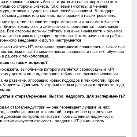
ия и хорошо понимать бизнес-стратегию наших партнеров хотя
антами со стороны бизнеса. Ключевые гипотезы изменений
туру, готовую к существенным преобразованиям. Благодаря
, объема данных или количества операций в наших решениях.
ение стратегии становится форс-мажором и для самого бизнеса.
в, бизнес-технологов и айтишников: определяются предельные
ура. Все стороны должны сойтись в оценке значимости и объемов
х альтернативных сценариев движения. Затем начинается работа
бережного внедрения и других инструментов.
ванию гибкость ИТ-материала практически сравнялась с гибкостью
ложностями в выстраивании новых процессов и практик, обучении
 в работе с технологиями.
ывают в таком подходе?
-бюджета, выполнение которого является своеобразным KPI
преимуществ и на поддержание стабильного функционирования.
 на развитие, апробацию новых подходов и технологий. Кроме
ет бюджеты. Двигаясь быстрыми шагами развития в горизонте года,
ектов.
укты в стартап-режиме: быстро, недорого, для эксперимента?
одам стартап-индустрии — она перенимает лучшие из них:
ах, апробацию новых технологий, оперативное привлечение
ется должный контроль качества и промышленная надежность
, и оптимизируется стоимость владения ИТ-ландшафтом.