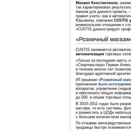
Михаил Константинов
, зани
так характеризовал результа
банком для данного проекта,
правил учета: она в автомати
Юрьевича, компания
CUSTIS у
внимательное отношение к сло
«CUSTIS демонстрирует профе
«Розничный магазин
CUSTIS занимается автоматиза
автоматизации
торговых сете
«Только за последние шесть л
«Спортмастера» Герман Алекс
в течение многих лет позвол
благодаря адаптивной архитек
ИТ-решение
«Розничный маг
приложение были интегрирован
аппаратов, управление скидка
и обеспечило общую информа
до 500, а объем торговых площ
В 2010–2011 годах было разр
кассира, то есть системы, фу
и разместить в ЦОДе небольшу
с большим количеством малоф
По отзывам непосредственных
продавцы быстро осваиваются