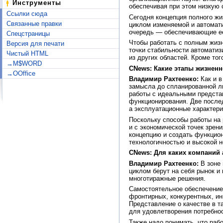
Инструменты
обеспечивая при этом низкую 
Ссылки сюда
Сегодня концепция полного жи
Связанные правки
циклом изменяемой и автомати
очередь — обеспечивающие е
Спецстраницы
Чтобы работать с полным жиз
Версия для печати
точки стабильности автомати
Чистый HTML
из других областей. Кроме то
→M$WORD
CNews: Какие этапы жизненн
→OOffice
Владимир Рахтеенко:
Как и в
замысла до спланированной ли
работы с идеальными представ
функционирования. Две послед
а эксплуатационные характер
Поскольку способы работы на 
и с экономической точек зрен
концепцию и создать функцио
технологичностью и высокой 
CNews: Для каких компаний 
Владимир Рахтеенко:
В зоне 
циклом берут на себя рынок и
многотиражные решения.
Самостоятельное обеспечение
фронтирных, конкурентных, ин
Представление о качестве в т
для удовлетворения потребно
Также надо понимать, что раб