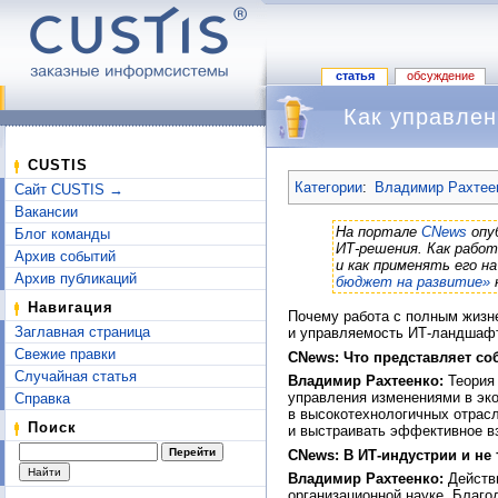
статья
обсуждение
Как управлен
Перейти к:
навигация
,
поиск
CUSTIS
Категории
:
Владимир Рахтеен
Сайт CUSTIS →
Вакансии
На портале
CNews
опу
Блог команды
ИТ-решения. Как рабо
Архив событий
и как применять его 
Архив публикаций
бюджет на развитие»
н
Навигация
Почему работа с полным жизн
Заглавная страница
и управляемость ИТ-ландшафт
Свежие правки
CNews: Что представляет с
Случайная статья
Владимир Рахтеенко:
Теория 
управления изменениями в эко
Справка
в высокотехнологичных отрасл
Поиск
и выстраивать эффективное в
CNews: В ИТ-индустрии и не 
Владимир Рахтеенко:
Действи
организационной науке. Благо