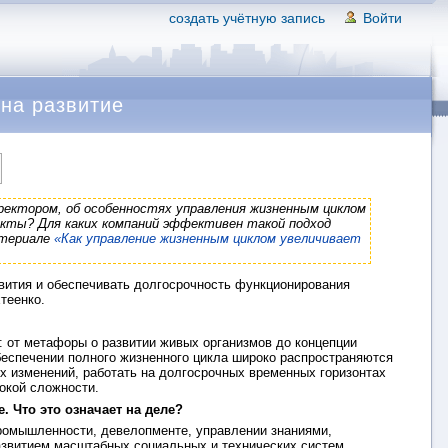
создать учётную запись
Войти
на развитие
ректором, об особенностях управления жизненным циклом
кты? Для каких компаний эффективен такой подход
атериале
«Как управление жизненным циклом увеличивает
вития и обеспечивать долгосрочность функционирования
теенко.
: от метафоры о развитии живых организмов до концепции
беспечении полного жизненного цикла широко распространяются
х изменений, работать на долгосрочных временных горизонтах
окой сложности.
. Что это означает на деле?
ромышленности, девелопменте, управлении знаниями,
азвитием масштабных социальных и технических систем,