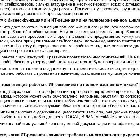
 стейкхолдеров, сильно затруднена в жестких иерархических системах
зеса) отторгают такие методы работы. Понимая эту проблему, крупные 
уры или ищут рыночных провайдеров развития.
оту с бизнес-функциями и ИТ-решениями на полном жизненном цикл
, что дает работа в концепции полного жизненного цикла, это возможнос
 потребностей стейкхолдеров. Но для выявления реальных потребносте
ния всех заинтересованных сторон, налаженные продуктивные коммуник
ески, но все принципиальные стейкхолдеры должны одинаково трактоват
ешности. Поэтому в первую очередь мы работаем над выстраиванием до
ионное пространство с партнерами.
бота с архитектурой и развитие проектировочных компетенций. На нач
 набор базовых утверждений, на которые можно будет опираться много л
ния также становится создание пула технологических активов, методов
нологично работать с проектами изменений, использовать лучшие рыночны
 компетенции работы с ИТ-решением на полном жизненном цикле? К
 подтверждение — это референции партнеров и портфолио проектов. Пр
чиком, которое может быть обусловлено, например, работами по сопро
кционалом и значительным масштабом изменений. Пакет имеющихся у И
 значимость автоматизируемой области для конкретного бизнеса и пос
компания работает с удержанием целостности замысла, она должна предс
 выбрать то, что удобно для него: TOGAF, BPMN, ArchiMate или что-то е
чие полной и актуальной концептуальной документации и артефактов, ко
те, когда ИТ-решения начинают требовать многократного прироста 