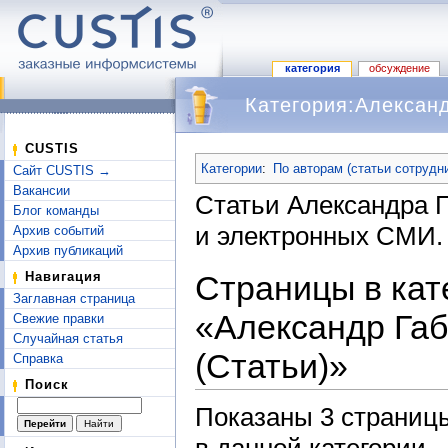
категория
обсуждение
Категория:Александ
Перейти к:
навигация
,
поиск
CUSTIS
Категории
:
По авторам (статьи сотрудн
Сайт CUSTIS →
Вакансии
Статьи Александра 
Блог команды
и электронных СМИ.
Архив событий
Архив публикаций
Страницы в кат
Навигация
Заглавная страница
«Александр Га
Свежие правки
Случайная статья
(Статьи)»
Справка
Поиск
Показаны 3 страницы
в данной категории.