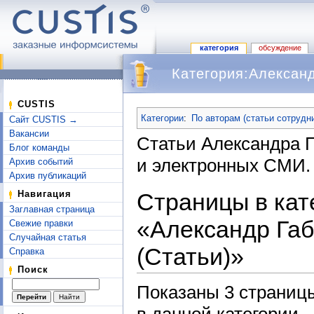
категория
обсуждение
Категория:Александ
Перейти к:
навигация
,
поиск
CUSTIS
Категории
:
По авторам (статьи сотрудн
Сайт CUSTIS →
Вакансии
Статьи Александра 
Блог команды
и электронных СМИ.
Архив событий
Архив публикаций
Страницы в кат
Навигация
Заглавная страница
«Александр Га
Свежие правки
Случайная статья
(Статьи)»
Справка
Поиск
Показаны 3 страницы
в данной категории.