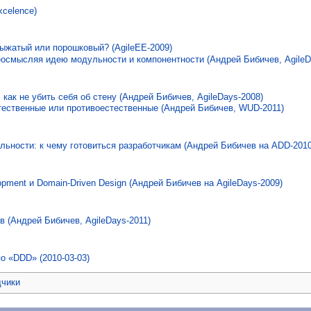
xcelence)
евыжатый или порошковый? (AgileEE-2009)
еосмысляя идею модульности и компонентности (Андрей Бибичев, AgileD
как не убить себя об стену (Андрей Бибичев, AgileDays-2008)
ественные или противоестественные (Андрей Бибичев, WUD-2011)
льности: к чему готовиться разработчикам (Андрей Бибичев на ADD-2010
opment и Domain-Driven Design (Андрей Бибичев на AgileDays-2009)
в (Андрей Бибичев, AgileDays-2011)
о «DDD» (2010-03-03)
дчики