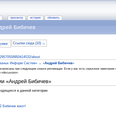
просмотр
история
обновить
дрей Бибичев
Ссылки сюда (10) →
дчики
6429570558950414532/about
казных Информ Систем» → «
Андрей Бибичев
»
резаписаны при следующем сеансе репликации. Если у вас есть серьезное замечание 
.
л «discussion»
ии «Андрей Бибичев»
ходящихся в данной категории.
2 Бибичев жжот!