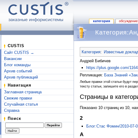
категория
обсуждение
Категория:Ан
Перейти к:
навигация
,
поиск
CUSTIS
Категория
:
Известные докла
Сайт CUSTIS →
Вакансии
Андрей Бибичев
Блог команды
https://plus.google.com/11
Архив событий
Репликация:
База Знаний «За
Архив публикаций
Любые правки этой статьи будут пе
Навигация
тексту статьи, запишите его в разде
Заглавная страница
Страницы в категор
Свежие правки
Случайная статья
Показано 10 страниц из 10, на
Справка
2
Поиск
Блог:Стас Фомин/2010-07-0
A