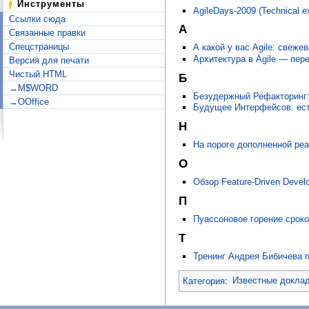
Инструменты
AgileDays-2009 (Technical e
Ссылки сюда
А
Связанные правки
Спецстраницы
А какой у вас Agile: свеж
Архитектура в Agile — пер
Версия для печати
Чистый HTML
Б
→M$WORD
Безудержный Рефакторинг: 
→OOffice
Будущее Интерфейсов: ест
Н
На пороге дополненной реа
О
Обзор Feature-Driven Devel
П
Пуассоновое горение сроко
Т
Тренинг Андрея Бибичева п
Категория
:
Известные докла