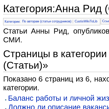
Категория:Анна Рид (
Перейти к:
навигация
,
поиск
Ссыл
Категории
:
По авторам (статьи сотрудников)
CustisWikiToLib
Статьи Анны Рид, опублико
СМИ.
Страницы в категории
(Статьи)»
Показано 6 страниц из 6, на
категории.
Баланс работы и личной жи
Должно ли описание ваканс