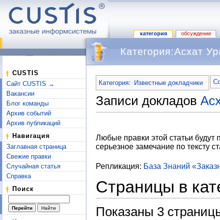
категория
обсуждение
Категория:Асхат Ур
Перейти к:
навигация
,
поиск
CUSTIS
Сс
Категория
:
Известные докладчики
Сайт CUSTIS →
Вакансии
Записи докладов
Ас
Блог команды
Архив событий
Архив публикаций
Навигация
Любые правки этой статьи будут 
серьезное замечание по тексту ст
Заглавная страница
Свежие правки
Репликация:
База Знаний «Зака
Случайная статья
Справка
Страницы в кат
Поиск
Показаны 3 страницы