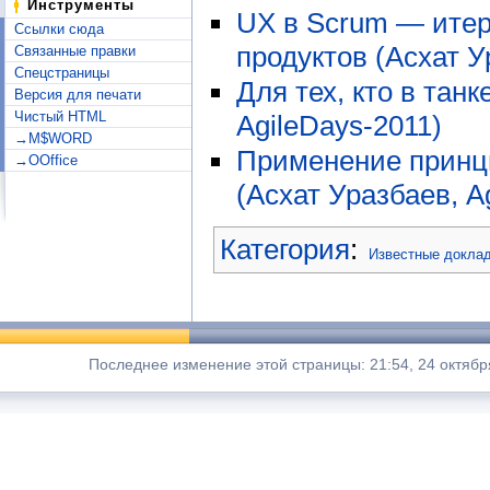
Инструменты
UX в Scrum — итер
Ссылки сюда
продуктов (Асхат У
Связанные правки
Спецстраницы
Для тех, кто в танк
Версия для печати
Чистый HTML
AgileDays-2011)
→M$WORD
Применение принц
→OOffice
(Асхат Уразбаев, A
Категория
:
Известные докла
Последнее изменение этой страницы: 21:54, 24 октябр