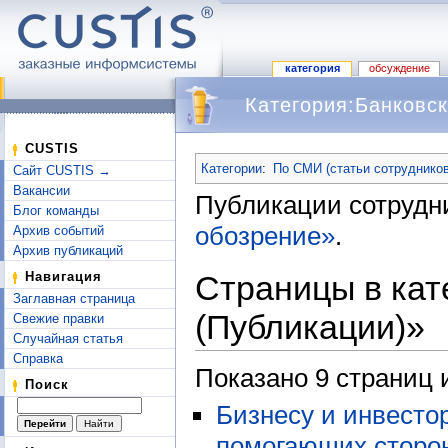
категория
обсуждение
Категория:Банковск
Перейти к:
навигация
,
поиск
CUSTIS
Категории
:
По СМИ (статьи сотрудников
Сайт CUSTIS →
Вакансии
Публикации сотрудн
Блог команды
обозрение»
.
Архив событий
Архив публикаций
Страницы в кат
Навигация
Заглавная страница
(Публикации)»
Свежие правки
Случайная статья
Справка
Показано 9 страниц 
Поиск
Бизнесу и инвесто
помогающих сторон