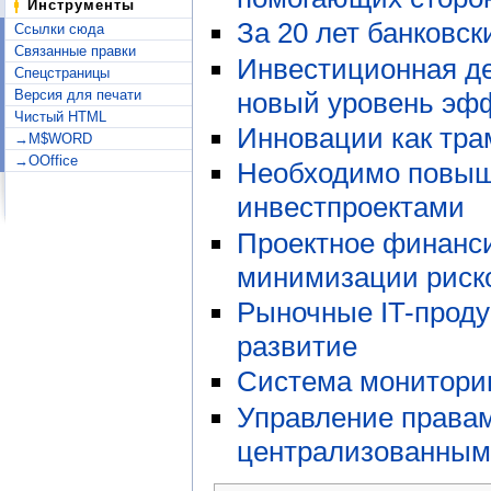
Инструменты
За 20 лет банковс
Ссылки сюда
Связанные правки
Инвестиционная де
Спецстраницы
новый уровень эф
Версия для печати
Чистый HTML
Инновации как тра
→M$WORD
→OOffice
Необходимо повыш
инвестпроектами
Проектное финанси
минимизации риск
Рыночные IT-проду
развитие
Система монитори
Управление правам
централизованным