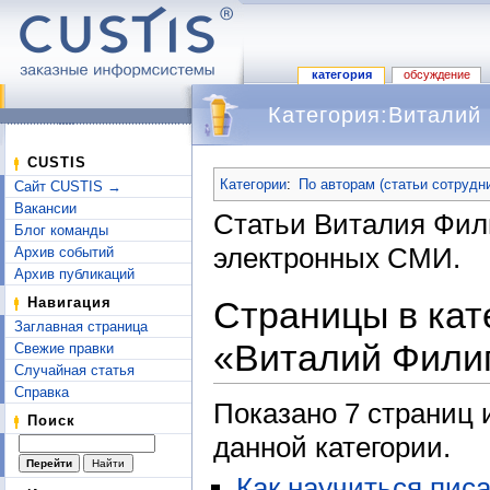
категория
обсуждение
Категория:Виталий
Перейти к:
навигация
,
поиск
CUSTIS
Категории
:
По авторам (статьи сотрудн
Сайт CUSTIS →
Вакансии
Статьи Виталия Фил
Блог команды
электронных СМИ.
Архив событий
Архив публикаций
Страницы в кат
Навигация
Заглавная страница
«Виталий Филип
Свежие правки
Случайная статья
Справка
Показано 7 страниц 
Поиск
данной категории.
Как научиться писа